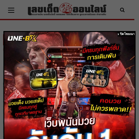
Skip
to
content
x ปิดโฆษณา
ผลหวยหุ้นดาวโจนส์ 12/7/66
Home
ผลหวยหุ้นดาวโจนส์ 12/7/66