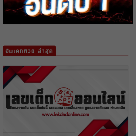
ผลหวยหุ้นดาวโจนส์ 12/7/66 เช็คผลหวยหุ้น ผลหุ้นดาวโจนส์ เลข
เด็ดออนไลน์
ตรวจหวย
อัพเดทหวย ล่าสุด