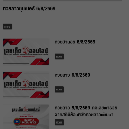
หวยลาวซุปเปอร์ 6/8/2569
หวย
หวยฮานอย 6/8/2569
หวย
หวยลาว 6/8/2569
หวย
หวยลาว 5/8/2569 คัดเลขพารวย
จากสถิติย้อนหลังหวยลาวพัฒนา
หวย