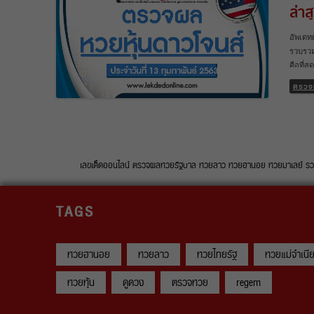
ล่า
ผลหวยห
14/02/
อัพเดท
หรือวิ
รวบรวม
หุ้นไท
คือที่
รอนานอ
ตรวจ
นอกจาก
หวยหุ้
หุ้นจี
13/2/63
ผลหวยห
13/02/
เลขเด็ดออนไลน์ ตรวจผลหวยรัฐบาล หวยลาว หวยฮานอย หวยมาเลย์ รวบรวมท
หรือวิ
หุ้นไท
TAGS
หวยฮานอย
หวยลาว
หวยไทยรัฐ
หวยแม่จำเนี
หวยหุ้น
ดูดวง
ตรวจหวย
regem