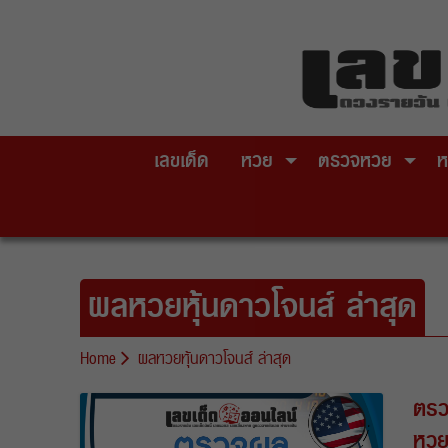
Skip
to
content
เลขเด็ด
หวย
ตรวจหวย
ห
ผลหวยหุ้นดาวโจนส์ ล่าสุด
Home
ผลหวยหุ้นดาวโจนส์ ล่าสุด
ตรว
หวยห