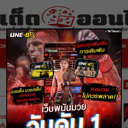
x ปิดโฆษณา
วยซอง
หวยไทยรัฐ
เลขเด็ดหวยดัง
สถานที่ขอหวย
หวยหุ้นสด
จผลหวยหุ้นดาวโจนส์ 27/02/63 วันนี้ เช็คผล
ุ้นล่าสุด!!