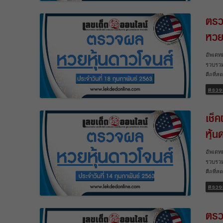
หวยหุ้น
ตรว
ตัวจริง
ผลหวยห
หวย
ทราบผล
นำมารว
อัพเดท
หุ้นต่
รวบรวม
ประเทศ
คือที่
รอนานอ
ตรวจ
การอัพ
และหวยห
เช็
หวยตัว
ล่าสุด 
หุ้
วันทรา
ได้นำม
อัพเดท
หวยหุ้
รวบรวม
ต่างปร
คือที่
รอนานอ
ตรวจ
นอกจาก
หวยหุ้
ตรว
หุ้นจี
13/2/63