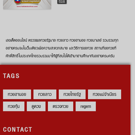
หวย
เลขเด็ดออนไลน์ ตรวจผลหวยรัฐบาล หวยลาว หวยฮานอย หวยมาเลย์ รวบรวมทุก
อย่างครบจบในเว็บเดียวเพื่อความสะดวกสบาย และวิธีการขอหวย สถานที่ขอหวยที่
ศักดิ์สิทธิ์ในประเทศไทยรวบรวมมาให้ผู้ที่สนใจได้เข้ามาอ่านศึกษากันอย่างครบครัน
TAGS
หวยฮานอย
หวยลาว
หวยไทยรัฐ
หวยแม่จำเนียร
หวยหุ้น
ดูดวง
ตรวจหวย
regem
CONTACT