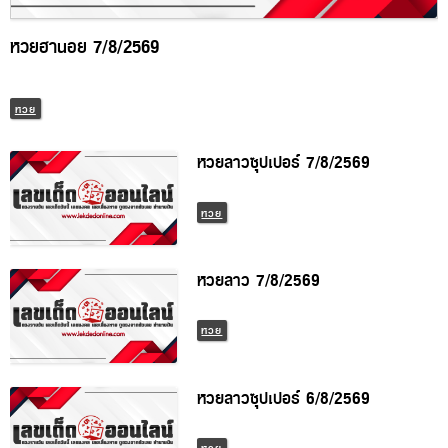
หวยฮานอย 7/8/2569
หวย
หวยลาวซุปเปอร์ 7/8/2569
หวย
หวยลาว 7/8/2569
หวย
หวยลาวซุปเปอร์ 6/8/2569