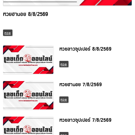
หวยฮานอย 8/8/2569
หวย
หวยลาวซุปเปอร์ 8/8/2569
หวย
หวยฮานอย 7/8/2569
หวย
หวยลาวซุปเปอร์ 7/8/2569