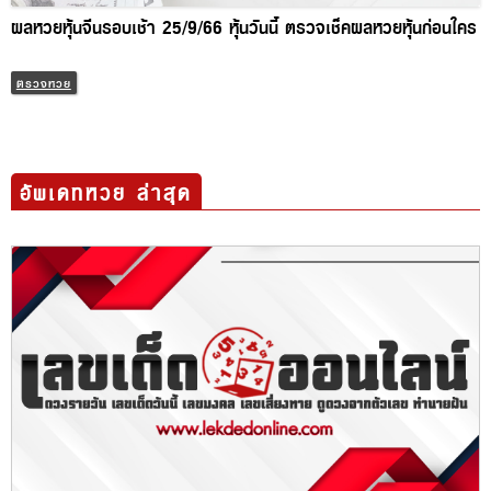
ผลหวยหุ้นจีนรอบเช้า 25/9/66 หุ้นวันนี้ ตรวจเช็คผลหวยหุ้นก่อนใคร
ตรวจหวย
อัพเดทหวย ล่าสุด