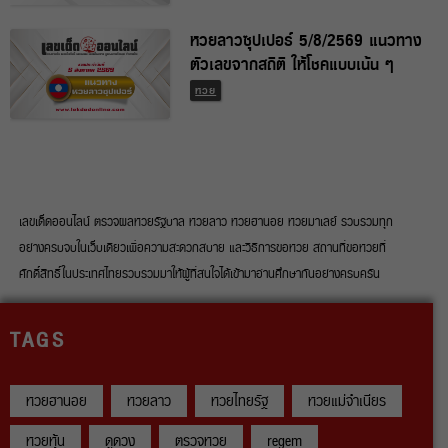
หวยลาวซุปเปอร์ 5/8/2569 แนวทาง
ตัวเลขจากสถิติ ให้โชคแบบเน้น ๆ
หวย
เลขเด็ดออนไลน์ ตรวจผลหวยรัฐบาล หวยลาว หวยฮานอย หวยมาเลย์ รวบรวมทุก
อย่างครบจบในเว็บเดียวเพื่อความสะดวกสบาย และวิธีการขอหวย สถานที่ขอหวยที่
ศักดิ์สิทธิ์ในประเทศไทยรวบรวมมาให้ผู้ที่สนใจได้เข้ามาอ่านศึกษากันอย่างครบครัน
TAGS
หวยฮานอย
หวยลาว
หวยไทยรัฐ
หวยแม่จำเนียร
หวยหุ้น
ดูดวง
ตรวจหวย
regem