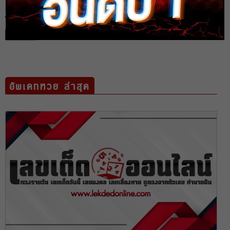
ผลหวยหุ้นจีนรอบเช้า 23/10/66 หุ้นวันนี้ ตรวจเช็คผลหวยหุ้นก่อน
ใคร
ตรวจหวย
อัพเดทหวย ล่าสุด