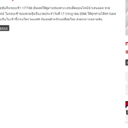
หุ้นจีนรอบเช้า 17/7/66 อัพเดทให้ดูผ่านช่องทาง เลขเด็ดออนไลน์นำเสนอผล หวย
น์ ในรอบเช้าของหวยหุ้นจีนงวดประจำวันที่ 17 กรกฎาคม 2566 ให้ทุกท่านได้ทราบผล
้นจีนในเช้านี้ก่อนใคร heng99 อัพเดทด้วยข้อมูลที่สดใหม่ ส่งตรงจากตลาดหุ้น
ลักทรัพย์ของประเทศจีนโดยตรง อัพเดทก่อนใครที่นี้เท่านั้น และยังมีแนวทางหุ้นจีน
จหวย
งเว็บไซต์ของเราได้รวบรวมมาให้ท่านแล้ว และได้มาพบกับบริการใหม่กับทาง
ซต์ เกมส์พนันออนไลน์ , เว็บพนันออนไลน์ ,ถ่ายทอดสดบอลวันนี้ ถูกต้องตามกฏหมาย
ห
ไทย วันนี้เราได้รวบรวมความสุข มาให้คุณแล้ว สำหรับลูกค้าที่ชอบในการซื้อหวย
น์ หรือ ล็อตเตอรี่ออนไลน์ ก็สามารถเข้าไปเลือกซื้อ เลือกชมที่เว็บไซต์ของ กองสลาก
 กองสลาก.com , หงส์ทอง.com , และ มังกรฟ้า ซึ่งเป็นเเหล่งซื้อขายหวยดิจิทัลที่ถูกต้อง
หมายและราคาก็ได้ตามที่รัฐบาลตั้งไว้ ผลหวยหุ้นจีนรอบเช้า 17/7/66 งวดล่าสุด วันนี้
ิดตาม ข่าวสาร อื่น ๆ รวมทั้ง ผลหวย เเละ เเนวทาง หวย ต่าง ๆ มากมาย ที่ทางเว็บ เลข
อนไลน์ นอกจากนี้ท่านยังสามารถรับชม ถ่ายทอดสดบอลวันนี้ และ รับเครดิต
ด้ที่ heng99bet ได้ตลอด 24 ชม. สรุปผลหวยหุ้นจีนในรอบเช้าประจำวันที่ 17 กรกฎาคม
[…]