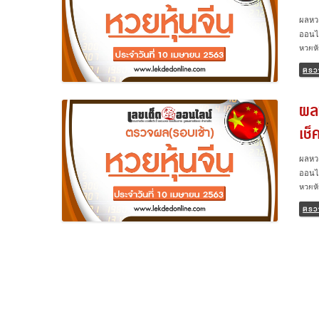
ผลหวย
ออนไล
หวยหุ
ประเท
ตรว
10/4/
นอกจา
ผลห
และผล
สรุป 
เช็
วันที
วิเคร
ผลหวย
ออนไล
หวยหุ
ประเท
ตรว
10/4/
นอกจา
และผล
สรุป 
วันที
วิเคร