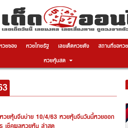
หวยซอง
หวยไทยรัฐ
เลขเด็ดหวยดัง
สถานที่ขอหว
หวยหุ้นสด
63
วยหุ้นจีนบ่าย 10/4/63 หวยหุ้นจีนวันนี้หวยออก
ร เช็คผลหวยหุ้น ล่าสุด