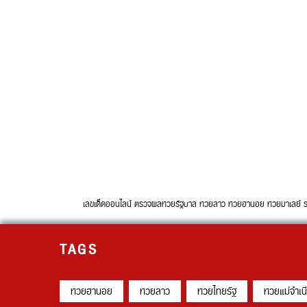
เลขเด็ดออนไลน์ ตรวจผลหวยรัฐบาล หวยลาว หวยฮานอย หวยมาเลย์ รวบรวม
TAGS
หวยฮานอย
หวยลาว
หวยไทยรัฐ
หวยแม่จำเน