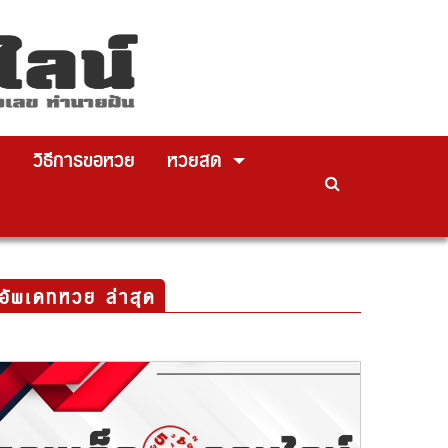
ย
วิธีการขอหวย
หวยสด
อัพเดทหวย ล่าสุด