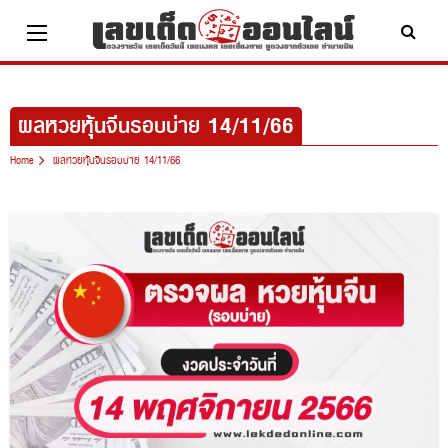
Skip
to
content
ผลหวยหุ้นจีนรอบบ่าย 14/11/66
Home
ผลหวยหุ้นจีนรอบบ่าย 14/11/66