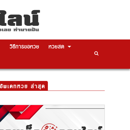
ย
วิธีการขอหวย
หวยสด
อัพเดทหวย ล่าสุด