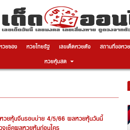
หวยซอง
หวยไทยรัฐ
เลขเด็ดหวยดัง
สถานที่ขอหว
หวยหุ้นสด
วยหุ้นจีนรอบบ่าย 4/5/66 ผลหวยหุ้นวันนี้
วจเช็คผลหวยหุ้นก่อนใคร