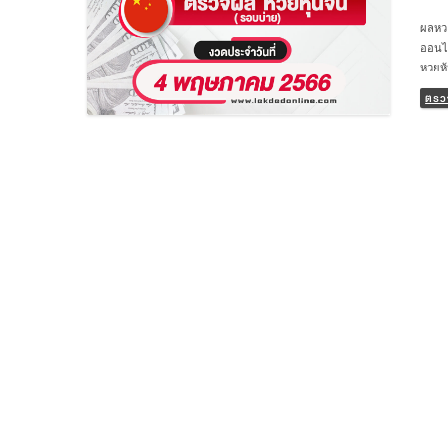
ผลหวย
ออนไล
หวยหุ
ของปร
ตรว
4/5/6
เลข 3
แล้ว 
ฮั่งเ
รับคว
เครดิ
สรุป 