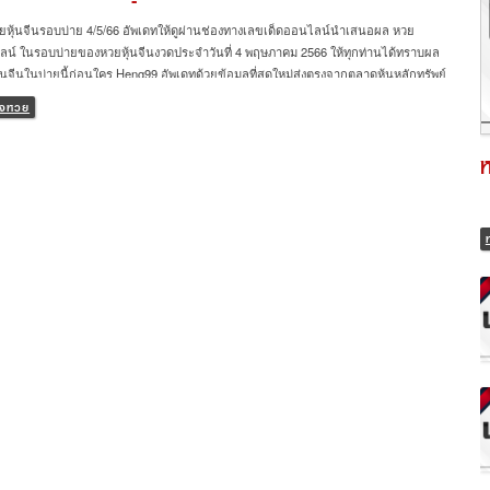
หุ้นจีนรอบบ่าย 4/5/66 อัพเดทให้ดูผ่านช่องทางเลขเด็ดออนไลน์นำเสนอผล หวย
น์ ในรอบบ่ายของหวยหุ้นจีนงวดประจำวันที่ 4 พฤษภาคม 2566 ให้ทุกท่านได้ทราบผล
้นจีนในบ่ายนี้ก่อนใคร Heng99 อัพเดทด้วยข้อมูลที่สดใหม่ส่งตรงจากตลาดหุ้นหลักทรัพย์
ะเทศจีนโดยตรง อัพเดทก่อนใครที่นี้เท่านั้น แนวทางหวยหุ้นจีน ผลหวยหุ้นจีนรอบบ่าย
จหวย
6 สรุปผลหวยหุ้นจีนในรอบบ่ายประจำวันพฤหัสบดีที่ 21เมษายน 2566 ให้ดูแบบอย่างง่าย
 ตัวบน : 387 เลข 2 ตัวล่าง : 80 นอกจากจะอัพเดทผลหวยหุ้นจีนรอบ เช้า-บ่าย ให้ดูกัน
ทางเรายังนำเสนอผลหวยหุ้นไทยและผลหวยหุ้นต่างประเทศ อย่าง หวยหุ้นไทย หวยหุ้น
ส็ง หวยหุ้นดาวโจนส์ หวยหุ้นนิเคอิ บริการดี ๆ ที่เรานำมาเสิร์ฟให้ท่านถึงที่ สามารถเลือก
ามบันเทิงได้ง่าย ๆ เว็บพนันออนไลน์ ฝากถอน ไม่มี ขั้นต่ำ คาสิโนออนไลน์เว็บตรง
ตฟรี ดูหนังออนไลน์ฟรี 2022 ดูบอลโลกฟรี เว็บพนันบอล ดีที่สุด เล่นสล็อตฟรีได้เงินจริง
[…]