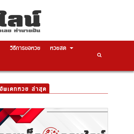
ย
วิธีการขอหวย
หวยสด
อัพเดทหวย ล่าสุด