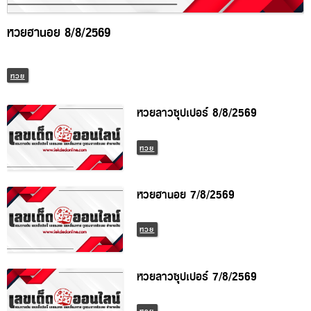
หวยฮานอย 8/8/2569
หวย
หวยลาวซุปเปอร์ 8/8/2569
หวย
หวยฮานอย 7/8/2569
หวย
หวยลาวซุปเปอร์ 7/8/2569