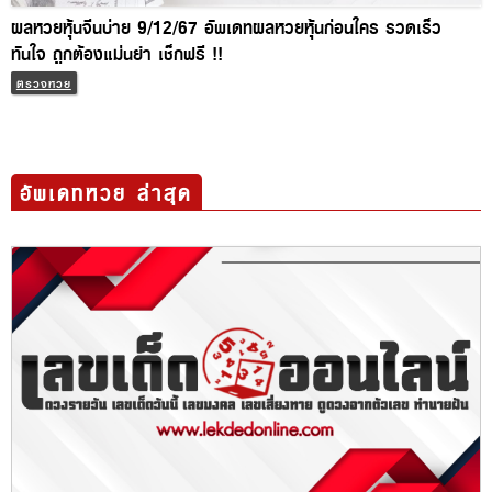
ผลหวยหุ้นจีนบ่าย 9/12/67 อัพเดทผลหวยหุ้นก่อนใคร รวดเร็ว
ทันใจ ถูกต้องแม่นยำ เช็กฟรี !!
ตรวจหวย
อัพเดทหวย ล่าสุด