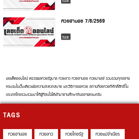
หวย
หวยฮานอย 7/8/2569
หวย
เลขเด็ดออนไลน์ ตรวจผลหวยรัฐบาล หวยลาว หวยฮานอย หวยมาเลย์ รวบรวมทุกอย่าง
ครบจบในเว็บเดียวเพื่อความสะดวกสบาย และวิธีการขอหวย สถานที่ขอหวยที่ศักดิ์สิทธิ์ใน
ประเทศไทยรวบรวมมาให้ผู้ที่สนใจได้เข้ามาอ่านศึกษากันอย่างครบครัน
TAGS
หวยฮานอย
หวยลาว
หวยไทยรัฐ
หวยแม่จำเนียร