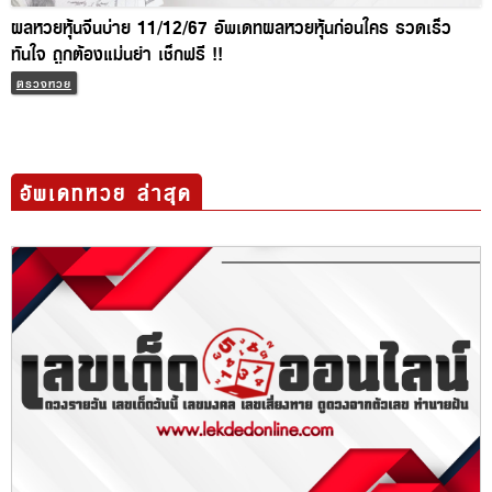
ผลหวยหุ้นจีนบ่าย 11/12/67 อัพเดทผลหวยหุ้นก่อนใคร รวดเร็ว
ทันใจ ถูกต้องแม่นยำ เช็กฟรี !!
ตรวจหวย
อัพเดทหวย ล่าสุด