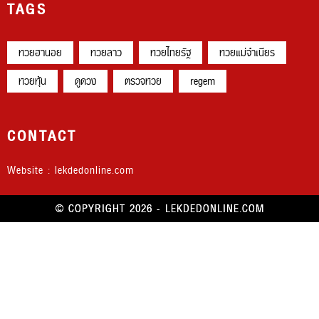
TAGS
หวยฮานอย
หวยลาว
หวยไทยรัฐ
หวยแม่จำเนียร
หวยหุ้น
ดูดวง
ตรวจหวย
regem
CONTACT
Website : lekdedonline.com
© COPYRIGHT 2026 - LEKDEDONLINE.COM