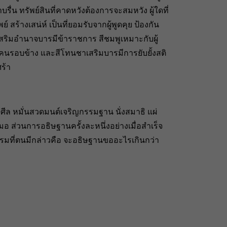
ื่น ทรัพย์สินที่คาดหวังต้องการจะสมหวัง ผู้ใดที่
ย์ สร้างเสน่ห์ เป็นที่ยอมรับจากผู้พูดคุย ป้องกัน
 เสริมอำนาจบารมีข้าราชการ สีชมพูเหมาะกับผู้
คนรอบข้าง และสีโทนชาเสริมบารมีการยับยั้งสติ
ร้า
ศีล หมั่นสวดมนต์เจริญกรรมฐาน นั่งสมาธิ แผ่
อ ส่วนการอธิษฐานครั้งละหนึ่งอย่างเมื่อสำเร็จ
กรรมที่ตนมีกล่าวคือ จะอธิษฐานขออะไรเกินกว่า