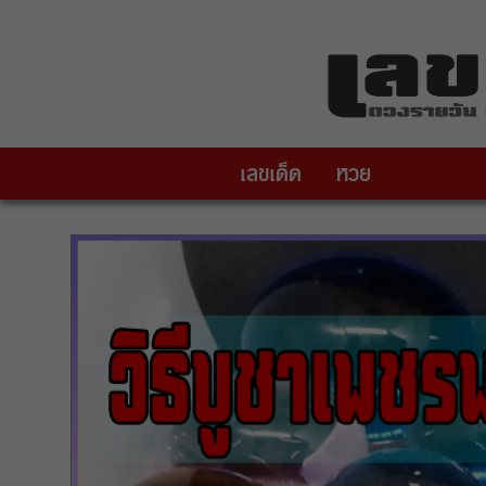
Skip
to
content
เลขเด็ด
หวย
หวยรัฐบาล
หว
ตรวจหวย
ผลหวยฮานอย
ผลหวยลาว
ผลหวยมาเล
ผลหวยหุ้นนิเคอิ
ผลหวยหุ้นฮั่งเส็ง
หวยซอง