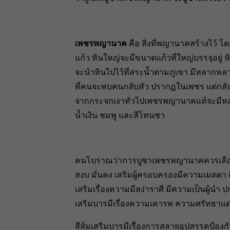
เพชรพญานาค
คือ สิ่งที่พญานาคสร้างไว้ 
แก้ว หินใหญ่จะมีขนาดแก้วที่ใหญ่บรรจุอยู่
จะนำหินไปไว้ที่สระน้ำตามภูเขา มีหลากหล
ที่คนจะพบคนกลับหัว ปรากฏในเพชร แต่กลั
จากกระจกเงาทั่วไปเพชรพญานาคแท้จะมีหลายสี
น้ำเงิน ชมพู และสีโทนชา
คนโบราณว่าการบูชาเพชรพญานาคควรเลือกสีบ
สงบ มั่นคง เสริมผู้ครอบครองมีความเมตต
เสริมเรื่องความมีสง่าราศี มีความเป็นผู้นำ
เสริมบารมีเรื่องความเคารพ ความศรัทธาแด่
สีส้มเสริมบารมีเรื่องการสลายอุปสรรคป้องกันศ