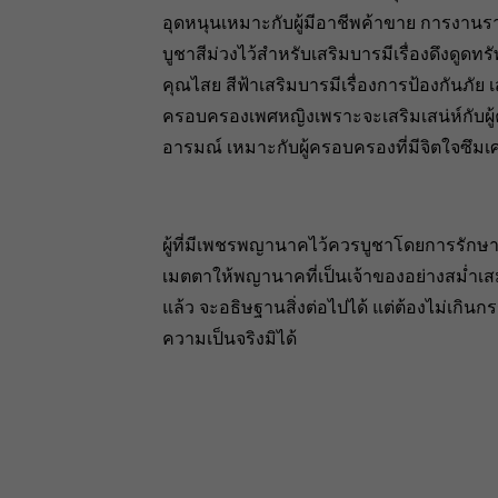
อุดหนุนเหมาะกับผู้มีอาชีพค้าขาย การงานราบร
บูชาสีม่วงไว้สำหรับเสริมบารมีเรื่องดึงดูดทรัพ
คุณไสย สีฟ้าเสริมบารมีเรื่องการป้องกันภัย
ครอบครองเพศหญิงเพราะจะเสริมเสน่ห์กับผู้
อารมณ์ เหมาะกับผู้ครอบครองที่มีจิตใจซึมเศ
ผู้ที่มีเพชรพญานาคไว้ควรบูชาโดยการรักษา
เมตตาให้พญานาคที่เป็นเจ้าของอย่างสม่ำเสม
แล้ว จะอธิษฐานสิ่งต่อไปได้ แต่ต้องไม่เกิน
ความเป็นจริงมิได้