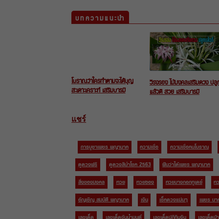
บทความแนะนำ
โบราณว่าใครทำตามจะได้บุญ
วิรงรอง ไม้มงคลเสริมดวง ปลู
สะเดาะเคราะห์ เสริมบารมี
แล้วดี สวย เสริมบารมี
แชร์
การบูชาเพชร พญานาค
ความเชื่อ
ความเชื่อคนโบราณ
ดูดวงฟรี
ดูดวงสีนำโชค 2563
ฝันว่าได้เพชร พญานาค
สิ่งของมงคล
หวย
หวยซอง
หวยบางกอกทูเดย์
ห
อัญเชิญ สมบัติ พญานาค
เงิน
เช็คดวงแม่นๆ
เพชร นาค
เลขเด็ด
เลขเด็ดขันน้ำมนต์
เลขเด็ดปฏิทินจีน
เลขเด็ดม้