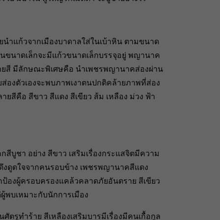
โดยนำแก้วจากเมืองบาดาลใส่ในเบ้าหิน ตามขนาด
 หินขนาดเล็กจะมีแก้วขนาดเล็กบรรจุอยู่ พญานาค
ายสี มีลักษณะพิเศษคือ นำเพชรพญานาคส่องผ่าน
บส่องตัวเองจะพบภาพเงาตนปกติคล้ายภาพที่ส่อง
คือ สีขาว สีแดง สีเขียว ส้ม เหลือง ม่วง ฟ้า
ูชา อย่าง สีขาว เสริมเรื่องกระแสจิตมีความ
า ดึงดูดใจจากคนรอบข้าง เพชรพญานาคสีแดง
 ปกป้องผู้ครอบครองแคล้วคลาดภัยอันตราย สีเขียว
ผู้พบเหมาะกับนักการเมือง
ัตรูทำร้าย สีเหลืองเสริมบารมีเรื่องมีคนเกื้อกูล