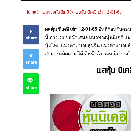
Home
ผลหวยหุ้นนิเคอิ
ผลหุ้น นิเคอิ เช้า 12-01-65
ผลหุ้น นิเคอิ เช้า 12-01-65
ยินดีต้อนรับคอหวย
นี้ ทางเรา ขอนำเสนอ แนวทางหุ้นนิเคอิ เเม่
share
หุ้นไทย แนวทาง หวยหุ้นจีน เเนวทาง หวยหุ้น
สามารถติดตาม ได้ ที่หน้าเว็บ เลขเด็ดออลไล
share
ผลหุ้น นิเค
share