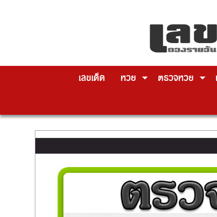
Skip
to
content
เลขเด็ด
หวย
ตรวจหวย
ห