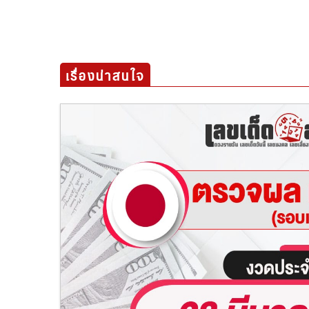
เรื่องน่าสนใจ