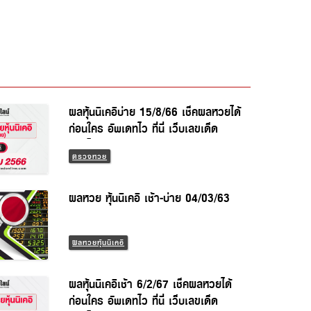
ผลหุ้นนิเคอิบ่าย 15/8/66 เช็คผลหวยได้
ก่อนใคร อัพเดทไว ที่นี่ เว็บเลขเด็ด
ออนไลน์
ตรวจหวย
ผลหวย หุ้นนิเคอิ เช้า-บ่าย 04/03/63
ผลหวยหุ้นนิเคอิ
ผลหุ้นนิเคอิเช้า 6/2/67 เช็คผลหวยได้
ก่อนใคร อัพเดทไว ที่นี่ เว็บเลขเด็ด