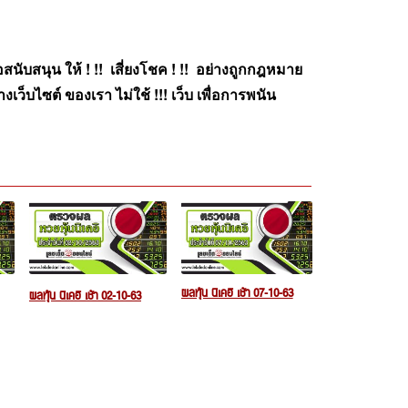
บสนุน ให้ ! !! เสี่ยงโชค ! !! อย่างถูกกฎหมาย
ว็บไซต์ ของเรา ไม่ใช้ !!! เว็บ เพื่อการพนัน
ผลหุ้น นิเคอิ เช้า 07-10-63
ผลหุ้น นิเคอิ เช้า 02-10-63