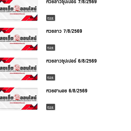
หวยลาวซุปเปอร์ 7/8/2569
หวย
หวยลาว 7/8/2569
หวย
หวยลาวซุปเปอร์ 6/8/2569
หวย
หวยฮานอย 6/8/2569
หวย