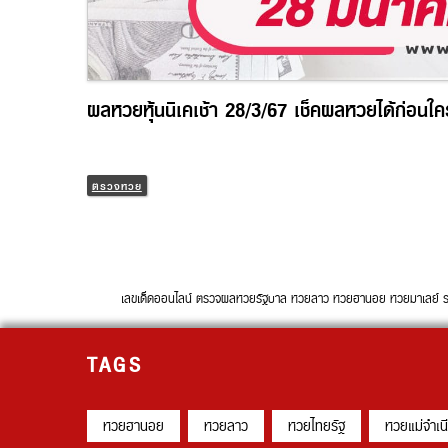
ผลหวยหุ้นนิเคเช้า 28/3/67 เช็คผลหวยได้ก่อนใคร อ
ตรวจหวย
เลขเด็ดออนไลน์ ตรวจผลหวยรัฐบาล หวยลาว หวยฮานอย หวยมาเลย์ รวบรวมท
TAGS
หวยฮานอย
หวยลาว
หวยไทยรัฐ
หวยแม่จำเนี