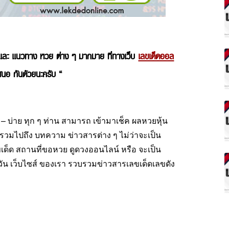
ละ เเนวทาง หวย ต่าง ๆ มากมาย ที่ทางเว็บ
เลขเด็ดออล
อ กันด้วยนะครับ “
 – บ่าย ทุก ๆ ท่าน สามารถ เข้ามาเช็ค ผลหวยหุ้น
รวมไปถึง บทความ ข่าวสารต่าง ๆ ไม่ว่าจะเป็น
ด สถานที่ขอหวย ดูดวงออนไลน์ หรือ จะเป็น
ทุกวัน เว็บไซส์ ของเรา รวบรวมข่าวสารเลขเด็ดเลขดัง