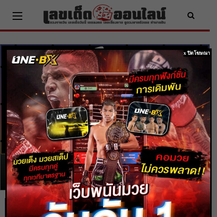
Skip
to
content
x ปิดโฆษณา
วิธีการขอหวย
ความเชื่อโบราณ ห้าม
เล่นของมีคมเวลา
กลางคืน
โดย
heng99
-
18 ม.ค. 2022