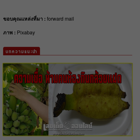
ขอบคุณแหล่งที่มา :
forward mail
ภาพ :
Pixabay
บทความแนะนำ