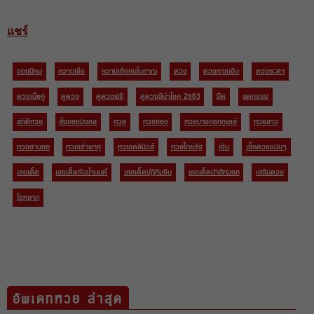
แชร์
ของมีคม
ความเชื่อ
ความเชื่อคนโบราณ
ดวง
ดวงการเงิน
ดวงชะตา
ดวงเนื้อคู่
ดูดวง
ดูดวงฟรี
ดูดวงสีนำโชค 2563
มีด
ลดกรรม
สถิติหวย
สิ่งของมงคล
หวย
หวยซอง
หวยบางกอกทูเดย์
หวยลาว
หวยฮานอย
หวยเจ้าพายุ
หวยเดลินิวส์
หวยไทยรัฐ
เงิน
เช็คดวงแม่นๆ
เลขเด็ด
เลขเด็ดขันน้ำมนต์
เลขเด็ดปฏิทินจีน
เลขเด็ดม้าสีหมอก
เสริมดวง
โชคลาภ
อัพเดทหวย ล่าสุด