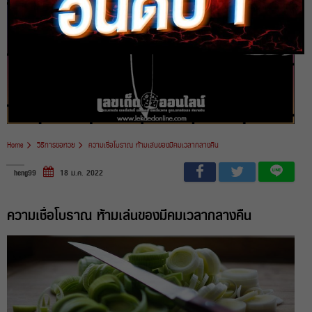
Home
วิธีการขอหวย
ความเชื่อโบราณ ห้ามเล่นของมีคมเวลากลางคืน
heng99
18 ม.ค. 2022
ความเชื่อโบราณ ห้ามเล่นของมีคมเวลากลางคืน