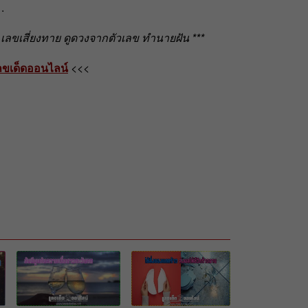
.
ลขเสี่ยงทาย ดูดวงจากตัวเลข ทำนายฝัน ***
ลขเด็ดออนไลน์
<<<