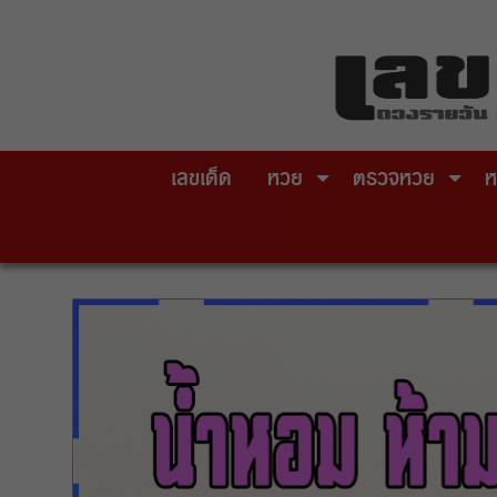
Skip
to
content
เลขเด็ด
หวย
ตรวจหวย
ห