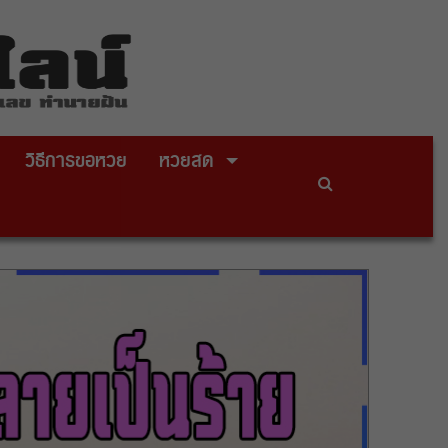
วิธีการขอหวย
หวยสด