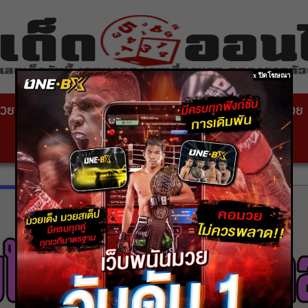
x ปิดโฆษณา
วยซอง
หวยไทยรัฐ
เลขเด็ดหวยดัง
สถานที่ขอหวย
หวยหุ้นสด