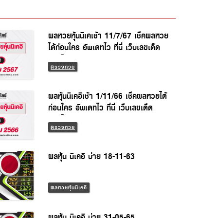
ผลหวยหุ้นนิเคเช้า 11/7/67 เช็คผลหวย
ได้ก่อนใคร อัพเดทไว ที่นี่ เว็บเลขเด็ด
ออนไลน์
ตรวจหวย
ผลหุ้นนิเคอิเช้า 1/11/66 เช็คผลหวยได้
ก่อนใคร อัพเดทไว ที่นี่ เว็บเลขเด็ด
ออนไลน์
ตรวจหวย
ผลหุ้น นิเคอิ บ่าย 18-11-63
ผลหวยหุ้นนิเคอิ
ผลหุ้น นิเคอิ บ่าย 31-05-65