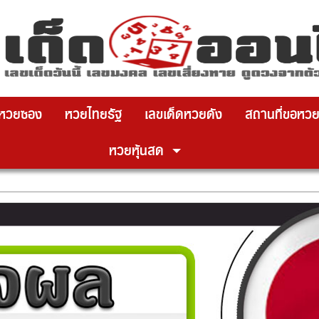
x ปิดโฆษณา
วยซอง
หวยไทยรัฐ
เลขเด็ดหวยดัง
สถานที่ขอหวย
หวยหุ้นสด