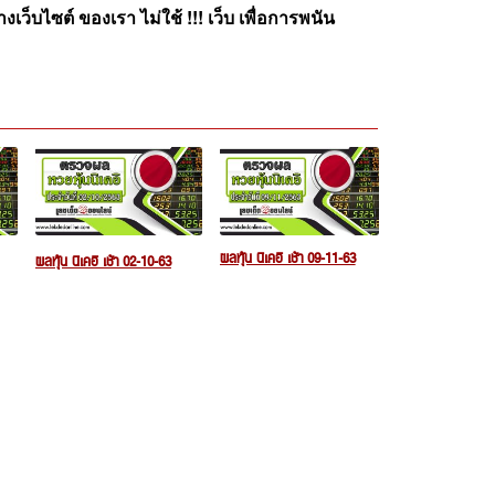
ว็บไซต์ ของเรา ไม่ใช้ !!! เว็บ เพื่อการพนัน
ผลหุ้น นิเคอิ เช้า 09-11-63
ผลหุ้น นิเคอิ เช้า 02-10-63