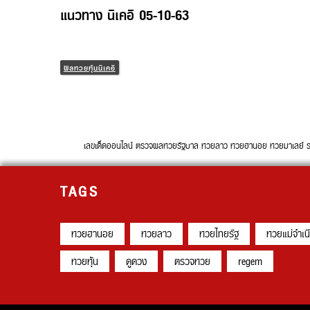
แนวทาง นิเคอิ 05-10-63
ผลหวยหุ้นนิเคอิ
เลขเด็ดออนไลน์ ตรวจผลหวยรัฐบาล หวยลาว หวยฮานอย หวยมาเลย์ รวบรวมท
TAGS
หวยฮานอย
หวยลาว
หวยไทยรัฐ
หวยแม่จำเนี
หวยหุ้น
ดูดวง
ตรวจหวย
regem