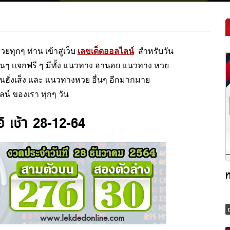
ทุกๆ ท่าน เข้าสู่เว็บ
เลขเด็ดออลไลน์
สำหรับวัน
นๆ เเจกฟรี ๆ มีทั้ง แนวทาง ฮานอย เเนวทาง หวย
ฮั่งเส็ง เเละ เเนวทางหวย อื่นๆ อีกมากมาย
น์ ของเรา ทุกๆ วัน
อิ เช้า 28-12-64
ห
ห