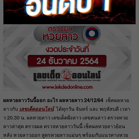
admin
24 ธ.ค. 2021
ผลหวยลาววันนี้ออก อะไร ผลหวยลาว 24/12/64
เช็คผลหวย
ลาวกับ
เลขเด็ดออนไลน์
ได้ทุกวัน จันทร์ และ พฤหัสบดี เวลา
ว 20.30 น. ผลหวยลาว เลขเด็ดฝั่งลาว เลขคนลาว ตรวจหวย
ลาวล่าสุด ตรวจผล ตรวจหวยลาววันนี้ เช็คผลหวยลาวย้อน
หลัง หวยลาวออก สูตรหวยลาวแม่นๆ พร้อมกับแนวทางหวย