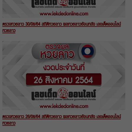
ตรวจหวยลาว 30/08/64 สถิติหวยลาว ผลหวยลาวย้อนหลัง เลขเด็ดออนไลน์
หวยลาว
ตรวจหวยลาว 26/08/64 สถิติหวยลาว ผลหวยลาวย้อนหลัง เลขเด็ดออนไลน์
หวยลาว