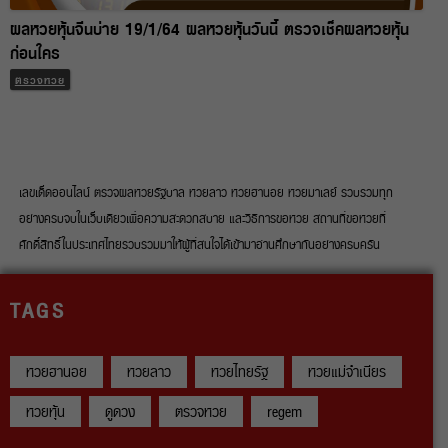
ผลหวยหุ้นจีนบ่าย 19/1/64 ผลหวยหุ้นวันนี้ ตรวจเช็คผลหวยหุ้น
ก่อนใคร
ตรวจหวย
เลขเด็ดออนไลน์ ตรวจผลหวยรัฐบาล หวยลาว หวยฮานอย หวยมาเลย์ รวบรวมทุก
อย่างครบจบในเว็บเดียวเพื่อความสะดวกสบาย และวิธีการขอหวย สถานที่ขอหวยที่
ศักดิ์สิทธิ์ในประเทศไทยรวบรวมมาให้ผู้ที่สนใจได้เข้ามาอ่านศึกษากันอย่างครบครัน
TAGS
หวยฮานอย
หวยลาว
หวยไทยรัฐ
หวยแม่จำเนียร
หวยหุ้น
ดูดวง
ตรวจหวย
regem