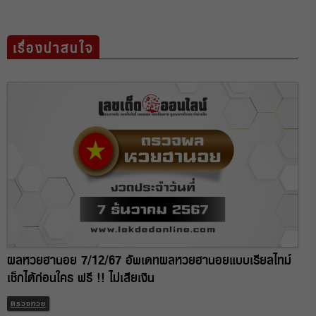
เรื่องน่าสนใจ
ผลหวยฮานอย 7/12/67 อัพเดทผลหวยฮานอยแบบเรียลไทม์
เช็กได้ก่อนใคร ฟรี !! ไม่เสียเงิน
ตรวจหวย