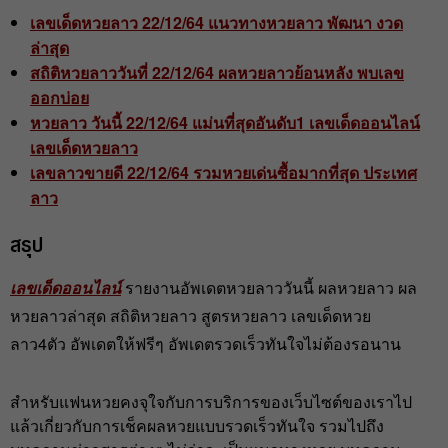
เลขเด็ดหวยลาว 22/12/64 แนวทางหวยลาว พัฒนา งวด
ล่าสุด
สถิติหวยลาววันที่ 22/12/64 ผลหวยลาวย้อนหลัง พบเลข
ออกบ่อย
หวยลาว วันนี้ 22/12/64 แม่นที่สุดอันดับ1 เลขเด็ดออนไลน์
เลขเด็ดหวยลาว
เลขลาวขายดี 22/12/64 รวมหวยเด่นซื้อมากที่สุด ประเทศ
ลาว
สรุป
เลขเด็ดออนไลน์
รายงานอัพเดตหวยลาววันนี้ ผลหวยลาว ผล
หวยลาวล่าสุด สถิติหวยลาว สูตรหวยลาว เลขเด็ดหวย
ลาว4ตัว อัพเดตให้ฟรีๆ อัพเดตรวดเร็วทันใจไม่ต้องรอนาน
สำหรับแฟนหวยคงจุใจกับการบริการของเว็บไซต์ของเราไป
แล้วเกี่ยวกับการเช็คผลหวยแบบรวดเร็วทันใจ รวมไปถึง