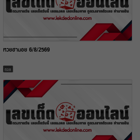
หวยฮานอย 6/8/2569
หวย