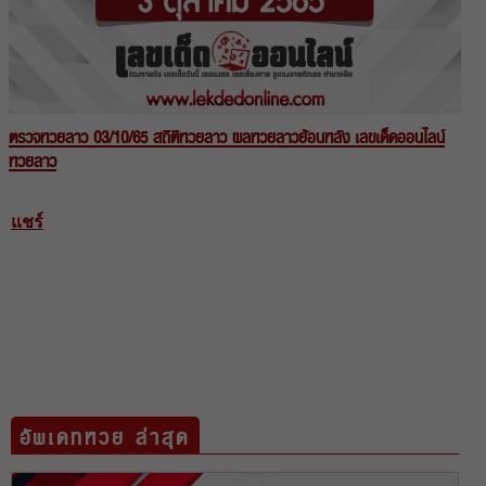
ตรวจหวยลาว 03/10/65 สถิติหวยลาว ผลหวยลาวย้อนหลัง เลขเด็ดออนไลน์
หวยลาว
แชร์
อัพเดทหวย ล่าสุด