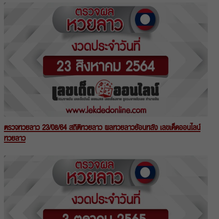
ตรวจหวยลาว 23/08/64 สถิติหวยลาว ผลหวยลาวย้อนหลัง เลขเด็ดออนไลน์
หวยลาว