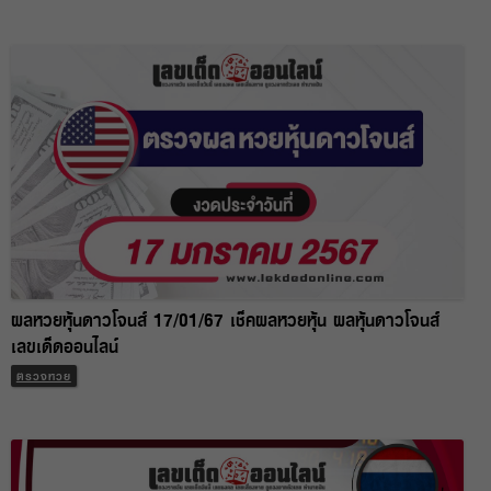
ผลหวยหุ้นดาวโจนส์ 17/01/67 เช็คผลหวยหุ้น ผลหุ้นดาวโจนส์
เลขเด็ดออนไลน์
ตรวจหวย