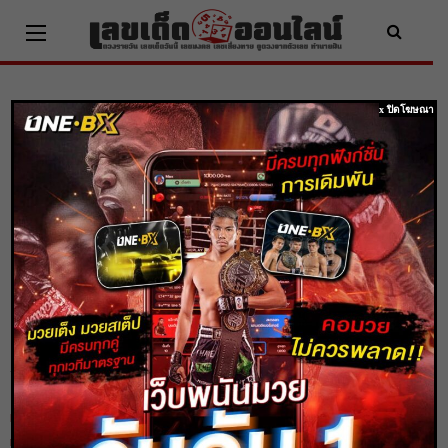
Skip
to
content
x ปิดโฆษณา
ตรวจหวยลาว 24/12/64 สถิติหวยลาว ผล
หวยลาวย้อนหลัง เลขเด็ดออนไลน์ หวยลาว
Home
ตรวจหวย
ตรวจหวยลาว 24/12/64 สถิติหวยลาว ผลหวยลาวย้อนหลัง เลขเด็ดออนไลน์
หวยลาว