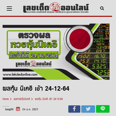
Skip
to
content
x ปิดโฆษณา
ผลหุ้น นิเคอิ เช้า 24-12-64
Home
ผลหวยหุ้นนิเคอิ
ผลหุ้น นิเคอิ เช้า 24-12-64
heng99
24 ธ.ค. 2021