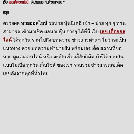
เว็บ
เลขเด็ดออลไลน์
ได้นำเสนอ กันด้วยนะครับ “
สรุป
ตรวจผล
หวยออลไลน์
ผลหวย หุ้นนิเคอิ เช้า – บ่าย ทุก ๆ ท่าน
สามารถ เข้ามาเช็ค ผลหวยหุ้น ต่างๆ ได้ที่นี้ เว็บ
เลข เด็ดออล
ไลน์
ได้ทุกวัน รวมไปถึง บทความ ข่าวสารต่าง ๆ ไม่ว่าจะเป็น
แนวทาง หวย บทความทำนายฝัน พร้อมเลขเด็ด สถานที่ขอ
หวย ดูดวงออนไลน์ หรือ จะเป็นเรื่องลี้ลับก็มีมาให้ได้อ่านกัน
แบบไม่เบื่อ ทุกวัน เว็บไซส์ ของเรา รวบรวมข่าวสารเลขเด็ด
เลขดังจากทุกที่ทั่วไทย