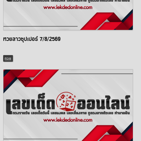
หวยลาวซุปเปอร์ 7/8/2569
หวย