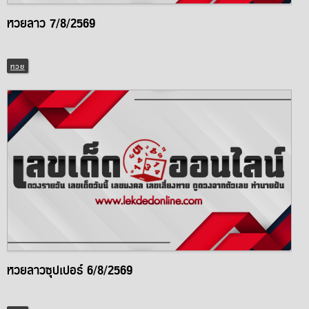
หวยลาว 7/8/2569
หวย
หวยลาวซุปเปอร์ 6/8/2569