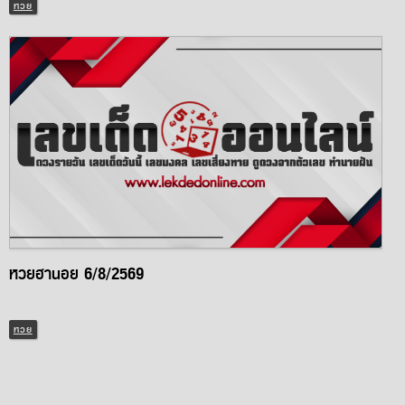
หวย
หวยฮานอย 6/8/2569
หวย