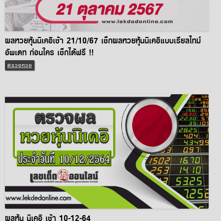
ผลหวยหุ้นนิเคอิเช้า 21/10/67 เช็กผลหวยหุ้นนิเคอิแบบเรียลไทม์
อัพเดท ก่อนใคร เช็กได้ฟรี !!
ตรวจหวย
ผลหุ้น นิเคอิ เช้า 10-12-64