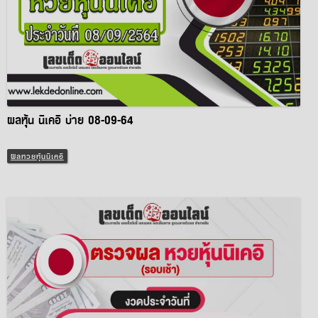
ผลหุ้น นิเคอิ บ่าย 08-09-64
ผลหวยหุ้นนิเคอิ