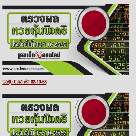
ผลหุ้น นิเคอิ เช้า 02-10-63