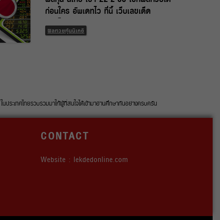
ก่อนใคร อัพเดทไว ที่นี้ เว็บเลขเด็ด
ออนไลน์
ผลหวยหุ้นนิเคอิ
ประเทศไทยรวบรวมมาให้ผู้ที่สนใจได้เข้ามาอ่านศึกษากันอย่างครบครัน
CONTACT
Website : lekdedonline.com