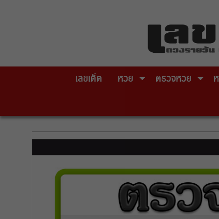
Skip
to
content
เลขเด็ด
หวย
ตรวจหวย
ห