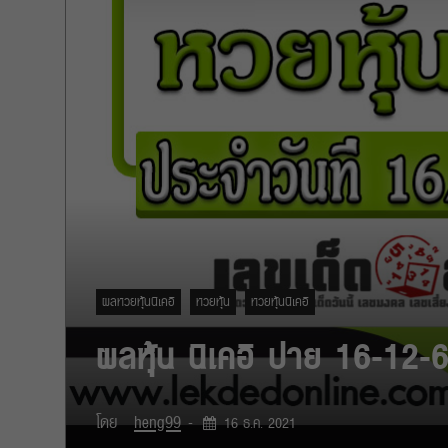
ผลหวยหุ้นนิเคอิ
หวยหุ้น
หวยหุ้นนิเคอิ
ผลหุ้น นิเคอิ บ่าย 16-12-
โดย
heng99
-
16 ธ.ค. 2021