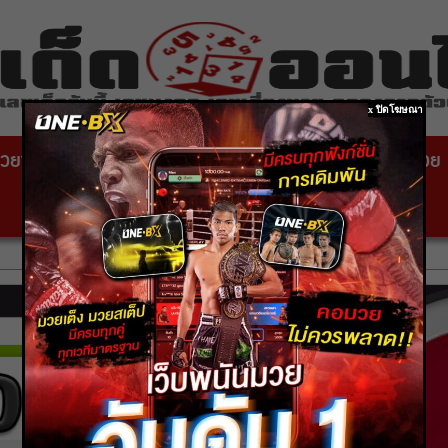
x ปิดโฆษณา
วยซอง
หวยไทยรัฐ
เลขเด็ดหวยดัง
สถานที่ขอหวย
หวยหุ้นสด