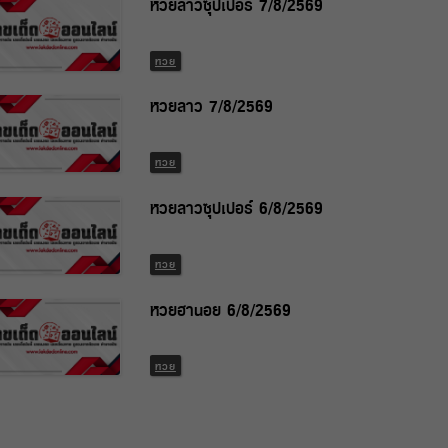
หวยลาวซุปเปอร์ 7/8/2569
หวย
หวยลาว 7/8/2569
หวย
หวยลาวซุปเปอร์ 6/8/2569
หวย
หวยฮานอย 6/8/2569
หวย