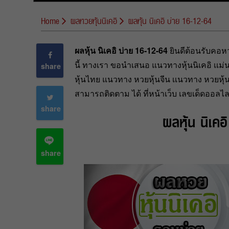
Home
ผลหวยหุ้นนิเคอิ
ผลหุ้น นิเคอิ บ่าย 16-12-64
ผลหุ้น นิเคอิ บ่าย 16-12-64
ยินดีต้อนรับคอหวย
นี้ ทางเรา ขอนำเสนอ แนวทางหุ้นนิเคอิ เเม่
share
หุ้นไทย แนวทาง หวยหุ้นจีน เเนวทาง หวยหุ้น
สามารถติดตาม ได้ ที่หน้าเว็บ เลขเด็ดออลไล
share
ผลหุ้น นิเค
share