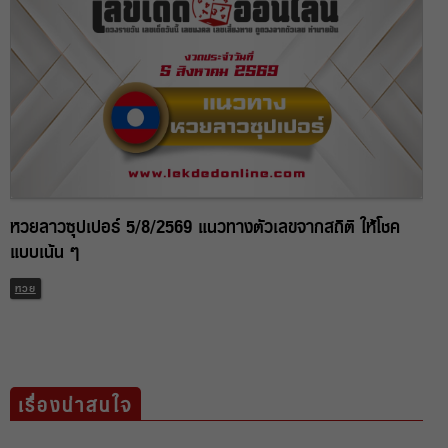
หวยลาวซุปเปอร์ 5/8/2569 แนวทางตัวเลขจากสถิติ ให้โชค
แบบเน้น ๆ
หวย
เรื่องน่าสนใจ