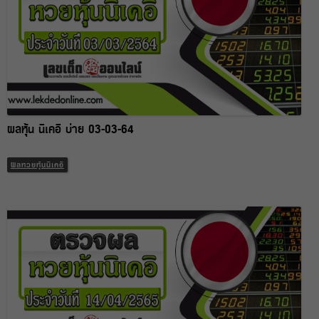
ผลหุ้น นิเคอิ บ่าย 03-03-64
ผลหวยหุ้นนิเคอิ