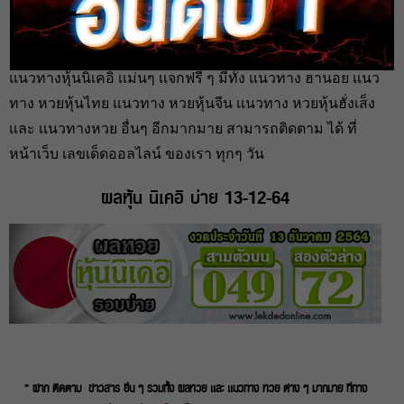
ผลหุ้น นิเคอิ บ่าย 13-12-64
ยินดีต้อนรับคอหวยทุกๆ ท่าน เข้า
สู่เว็บ
เลขเด็ดออลไลน์
สำหรับวันนี้ ทางเรา ขอนำเสนอ
แนวทางหุ้นนิเคอิ เเม่นๆ เเจกฟรี ๆ มีทั้ง แนวทาง ฮานอย เเนว
ทาง หวยหุ้นไทย แนวทาง หวยหุ้นจีน เเนวทาง หวยหุ้นฮั่งเส็ง
เเละ เเนวทางหวย อื่นๆ อีกมากมาย สามารถติดตาม ได้ ที่
หน้าเว็บ เลขเด็ดออลไลน์ ของเรา ทุกๆ วัน
ผลหุ้น นิเคอิ บ่าย 13-12-64
” ฝาก ติดตาม ข่าวสาร อื่น ๆ รวมทั้ง ผลหวย เเละ เเนวทาง หวย ต่าง ๆ มากมาย ที่ทาง