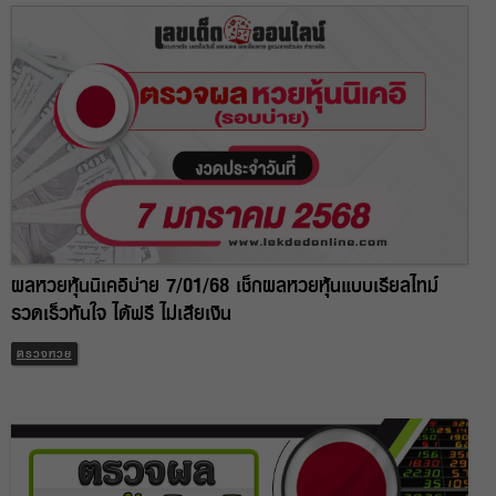
ผลหวยหุ้นนิเคอิบ่าย 7/01/68 เช็กผลหวยหุ้นแบบเรียลไทม์
รวดเร็วทันใจ ได้ฟรี ไม่เสียเงิน
ตรวจหวย