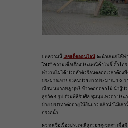
บทความนี้
เลขเด็ดออนไลน์
จะนำเสนอให้ท่า
ไทร”
ความเชื่อเรื่องประเพณีค้ำโพธิ์ ค้ำไ
ทำงานไม่ได้ ปวดหัวตัวร้อนตลอดเวลาต้องพึ่
ประมาณขาของคนป่วย ยาวประมาณ 1-2 วา เมื
เทียน หมากพลู บุหรี่ ข้าวตอกดอกไม้ นำผู้ป่
ลูกวัด 4 รูป ร่วมพิธีรับศีล ชุมนุมเทวดา ป
ป่วย บรรเทาต่ออายุให้ยืนยาว แล้วนำไม้เสาน
กรวดน้ำ
ความเชื่อเรื่องประเพณีสูตรธาตุ-ชะตา เมื่อ