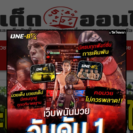
x ปิดโฆษณา
วยซอง
หวยไทยรัฐ
เลขเด็ดหวยดัง
สถานที่ขอหวย
หวยหุ้นสด