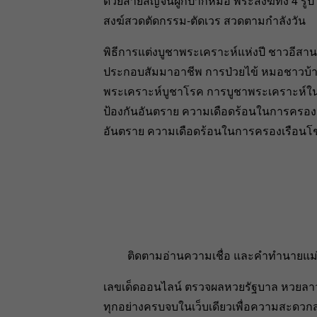
ด้วยสายสิญจน์ผูกปากหม้อ พระสงฆ์ทั้ง 4 รู
สงฆ์สวดตัดกรรม-ตัดเวร สวดตามกำลังวัน
พิธีการแต่งบูชาพระเคราะห์แห่งปี ชาวอีสา
ประกอบสัมมาอาชีพ การป่วยไข้ หมอชาวบ้า
พระเคราะห์บูชาโรค การบูชาพระเคราะห์ในบ
ป้องกันอันตราย ความเดือดร้อนในการครอง
อันตราย ความเดือดร้อนในการครองเรือน
ติดตามอ่านความเชื่อ และคำทำนายแม่น
เลขเด็ดออนไลน์ ตรวจผลหวยรัฐบาล หวยล
ทุกอย่างครบจบในเว็บเดียวเพื่อความสะดวกส