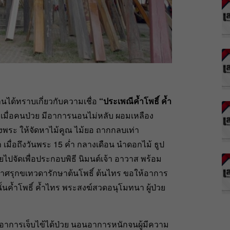
นได้ทราบเกี่ยวกับความเชื่อ
“ประเพณีค้ำโพธิ์ ค้ำ
ทร เมื่อคนป่วย มีอาการนอนไม่หลับ ผอมเหลือง
งพระ ให้จัดหาไม้คูณ ไม้ยอ ถากกลบเท่า
่อถึงวันพระ 15 ค่ำ กลางเดือน นำดอกไม้ ธูป
วยไปจัดเพื่อประกอบพิธี นิมนต์เจ้า อาวาส พร้อม
ระกาศรุกขเทวดารักษาต้นโพธิ์ ต้นไทร ขอให้อาการ
ั้นค้ำโพธิ์ ค้ำไทร พระสงฆ์สวดอนุโมทนา ผู้ป่วย
มีอาการเจ็บไข้ได้ป่วย นอนอาการหนักจนผู้มีความ