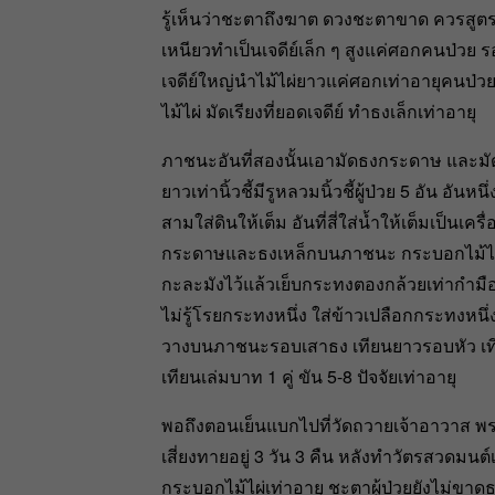
รู้เห็นว่าชะตาถึงฆาต ดวงชะตาขาด ควรสูตร
เหนียวทำเป็นเจดีย์เล็ก ๆ สูงแค่ศอกคนป่วย รอ
เจดีย์ใหญ่นำไม้ไผ่ยาวแค่ศอกเท่าอายุคนป่
ไม้ไผ่ มัดเรียงที่ยอดเจดีย์ ทำธงเล็กเท่าอายุ
ภาชนะอันที่สองนั้นเอามัดธงกระดาษ และมัด
ยาวเท่านิ้วชี้มีรูหลวมนิ้วชี้ผู้ป่วย 5 อัน อันหน
สามใส่ดินให้เต็ม อันที่สี่ใส่น้ำให้เต็มเป็นเ
กระดาษและธงเหล็กบนภาชนะ กระบอกไม้ไผ่อันท
กะละมังไว้แล้วเย็บกระทงตองกล้วยเท่ากำมือ
ไม่รู้โรยกระทงหนึ่ง ใส่ข้าวเปลือกกระทงหนึ่
วางบนภาชนะรอบเสาธง เทียนยาวรอบหัว เทียน
เทียนเล่มบาท 1 คู่ ขัน 5-8 ปัจจัยเท่าอายุ
พอถึงตอนเย็นแบกไปที่วัดถวายเจ้าอาวาส 
เสี่ยงทายอยู่ 3 วัน 3 คืน หลังทำวัตรสวดมน
กระบอกไม้ไผ่เท่าอายุ ชะตาผู้ป่วยยังไม่ขาดธาตุ