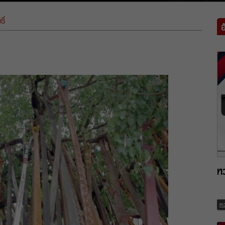
ิ์
ห
ห