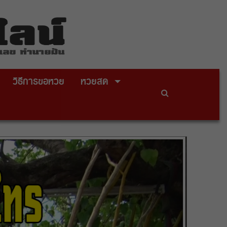
วิธีการขอหวย
หวยสด