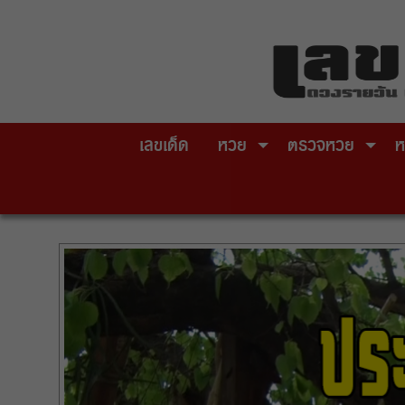
Skip
to
content
เลขเด็ด
หวย
ตรวจหวย
ห