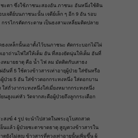
ชะตา ซึ่งใช้ภาชนะสองอัน ภาชนะ อันหนึ่งใช้ดิน
บเจดีย์บนภาชนะนั้น เจดีย์เล็ก ๆ อีก 9 อัน รอบ
วย กรรไกรตัดกระดาษ เป็นธงสามเหลี่ยมติดปลาย
ธงเหล็กนั้นเอาตั้งไว้บนภาชนะ ตัดกระบอกไม้ไผ่
ึ่งเอาถ่านไฟใส่ให้เต็ม อัน ที่สองยัดนุ่นให้เต็ม อันที่
ครื่องหมายธาตุ คือ น้ำ ไฟ ลม มัดติดกับเสาธง
ี่ 5 ใช้ตวงข้าวสารเท่าอายุผู้ป่วย ใส่ขันหรือ
ผู้ป่วย 5 อัน ใส่ข้าวตอกกระทงหนึ่ง ใส่ดอกบาน
ง ใส่ถั่วงากระทงหนึ่งใส่เมี่ยงหมากกระทงหนึ่ง
สูงแค่หัว วัดจากสะดือผู้ป่วยถึงลูกกระเดือก
พระสงฆ์ 4 รูป จะนำไปสวดในพระอุโบสถสวด
ต์เย็นแล้ว ผู้ป่วยชะตาขาดธาตุ สูญตวงข้าวสารใน
ยังไม่สูญ ข้าวสารที่ตวงเท่าอายุนั้นเพิ่มขึ้น ผู้