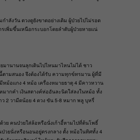
ังวัน ตวงดูยังขาดอย่างเดิม ผู้ป่วยไปไม่รอด
ารเพิ่มขึ้นเหนือกระบอกโดยลำดับผู้ป่วยหายแน่
ป่วยมานานจนลุกเดินไปไหนมาไหนไม่ได้ ชาว
ตามสนอง จึงต้องได้รับ ความทุกข์ทรมาน ผู้ที่มี
 มีหม้อแกง 4 หม้อ เครื่องหมายธาตุ 4 มีคาวหวาน
ัว หมากคำ เงินสตางค์ห่ออันละนิดใส่ลงในหม้อ ทั้ง
ว 2 วามีดน้อย 4 ดวง ขัน 5-8 หมาก พลู บุหรี่
ย คนป่วยใส่ล้อหรือนั่งเก้าอี้หามไปที่ต้นโพธิ์
ป่วยนั่งหรือนอนอยู่ตรงกลาง ตั้ง หม้อในทิศทั้ง 4