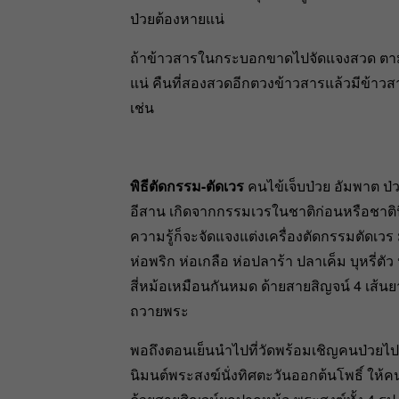
ป่วยต้องหายแน่
ถ้าข้าวสารในกระบอกขาดไปจัดแจงสวด ตามกำล
แน่ คืนที่สองสวดอีกตวงข้าวสารแล้วมีข้าวส
เช่น
พิธีตัดกรรม-ตัดเวร
คนไข้เจ็บป่วย อัมพาต 
อีสาน เกิดจากกรรมเวรในชาติก่อนหรือชาตินี้
ความรู้ก็จะจัดแจงแต่งเครื่องตัดกรรมตัดเวร
ห่อพริก ห่อเกลือ ห่อปลาร้า ปลาเค็ม บุหรี่ต
สี่หม้อเหมือนกันหมด ด้ายสายสิญจน์ 4 เส้นยา
ถวายพระ
พอถึงตอนเย็นนำไปที่วัดพร้อมเชิญคนป่วยไปด้ว
นิมนต์พระสงฆ์นั่งทิศตะวันออกต้นโพธิ์ ให้คน