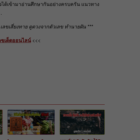
นใจได้เข้ามาอ่านศึกษากันอย่างครบครัน แนวทาง
.
ลขเสี่ยงทาย ดูดวงจากตัวเลข ทำนายฝัน ***
ลขเด็ดออนไลน์
<<<