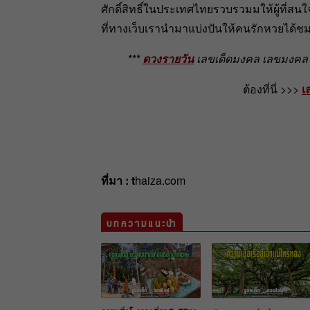
ศักดิ์สิทธิ์ในประเทศไทยรวบรวมมให้ผู้ที่ส
ที่ทางเว็บเรานำมาแบ่งปันให้คนรักหวยได้ชม
***
ดวงรายวัน
เลขเด็ดมงคล เลขมงคล เ
ต้องที่นี่ >>>
เ
ที่มา : t
haiza.com
บทความแนะนำ