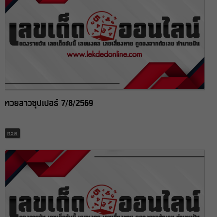
หวยลาวซุปเปอร์ 7/8/2569
หวย