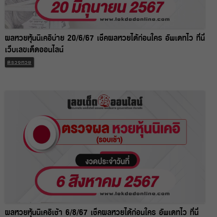
ผลหวยหุ้นนิเคอิบ่าย 20/6/67 เช็คผลหวยได้ก่อนใคร อัพเดทไว ที่นี่
เว็บเลขเด็ดออนไลน์
ตรวจหวย
ผลหวยหุ้นนิเคอิเช้า 6/8/67 เช็คผลหวยได้ก่อนใคร อัพเดทไว ที่นี่