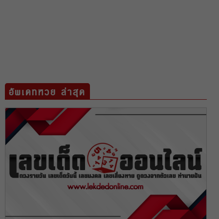
อัพเดทหวย ล่าสุด