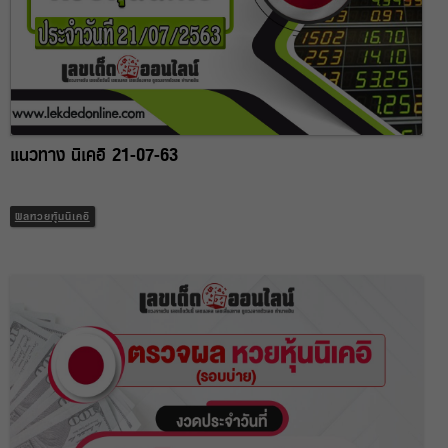
แนวทาง นิเคอิ 21-07-63
ผลหวยหุ้นนิเคอิ