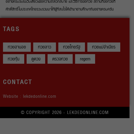
อย่างครบจบในเว็บเดียวเพื่อความสะดวกสบาย และวิธีการขอหวย สถานที่ขอหวยที่
ศักดิ์สิทธิ์ในประเทศไทยรวบรวมมาให้ผู้ที่สนใจได้เข้ามาอ่านศึกษากันอย่างครบครัน
TAGS
หวยฮานอย
หวยลาว
หวยไทยรัฐ
หวยแม่จำเนียร
หวยหุ้น
ดูดวง
ตรวจหวย
regem
CONTACT
Website : lekdedonline.com
© COPYRIGHT 2026 - LEKDEDONLINE.COM