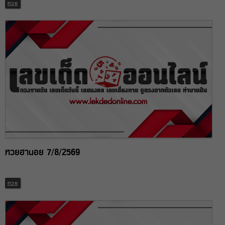
หวย
หวยฮานอย 7/8/2569
หวย