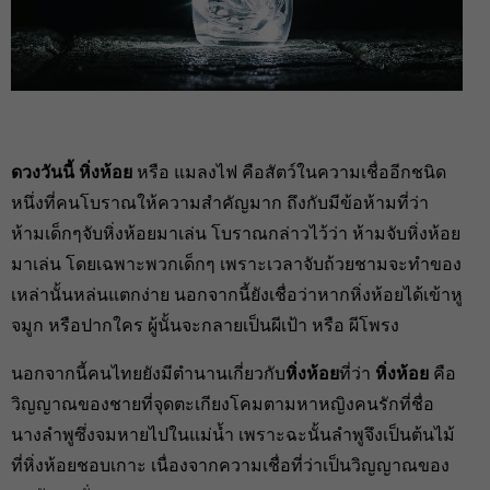
ดวงวันนี้ หิ่งห้อย
หรือ แมลงไฟ คือสัตว์ในความเชื่ออีกชนิด
หนึ่งที่คนโบราณให้ความสำคัญมาก ถึงกับมีข้อห้ามที่ว่า
ห้ามเด็กๆจับหิ่งห้อยมาเล่น โบราณกล่าวไว้ว่า ห้ามจับหิ่งห้อย
มาเล่น โดยเฉพาะพวกเด็กๆ เพราะเวลาจับถ้วยชามจะทำของ
เหล่านั้นหล่นแตกง่าย นอกจากนี้ยังเชื่อว่าหากหิ่งห้อยได้เข้าหู
จมูก หรือปากใคร ผู้นั้นจะกลายเป็นผีเป้า หรือ ผีโพรง
นอกจากนี้คนไทยยังมีตำนานเกี่ยวกับ
หิ่งห้อย
ที่ว่า
หิ่งห้อย
คือ
วิญญาณของชายที่จุดตะเกียงโคมตามหาหญิงคนรักที่ชื่อ
นางลำพูซึ่งจมหายไปในแม่น้ำ เพราะฉะนั้นลำพูจึงเป็นต้นไม้
ที่หิ่งห้อยชอบเกาะ เนื่องจากความเชื่อที่ว่าเป็นวิญญาณของ