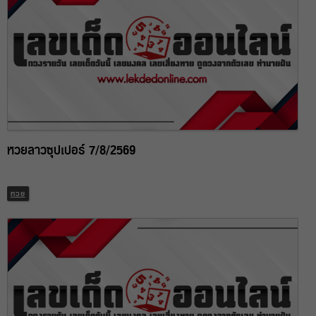
หวยลาวซุปเปอร์ 7/8/2569
หวย