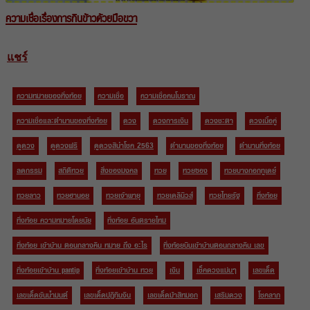
ความเชื่อเรื่องการกินข้าวด้วยมือขวา
แชร์
ความหมายของหิ่งห้อย
ความเชื่อ
ความเชื่อคนโบราณ
ความเชื่อและตำนานของหิ่งห้อย
ดวง
ดวงการเงิน
ดวงชะตา
ดวงเนื้อคู่
ดูดวง
ดูดวงฟรี
ดูดวงสีนำโชค 2563
ตำนานของหิ่งห้อย
ตำนานหิ่งห้อย
ลดกรรม
สถิติหวย
สิ่งของมงคล
หวย
หวยซอง
หวยบางกอกทูเดย์
หวยลาว
หวยฮานอย
หวยเจ้าพายุ
หวยเดลินิวส์
หวยไทยรัฐ
หิ่งห้อย
หิ่งห้อย ความหมายโดยนัย
หิ่งห้อย อันตรายไหม
หิ่งห้อย เข้าบ้าน ตอนกลางคืน หมาย ถึง อะไร
หิ่งห้อยบินเข้าบ้านตอนกลางคืน เลข
หิ่งห้อยเข้าบ้าน pantip
หิ่งห้อยเข้าบ้าน หวย
เงิน
เช็คดวงแม่นๆ
เลขเด็ด
เลขเด็ดขันน้ำมนต์
เลขเด็ดปฏิทินจีน
เลขเด็ดม้าสีหมอก
เสริมดวง
โชคลาภ