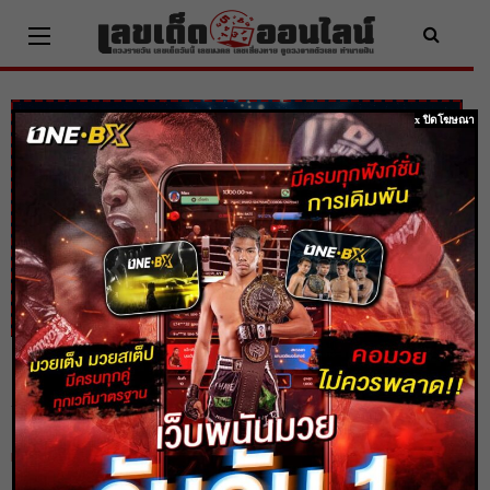
Skip
to
content
x ปิดโฆษณา
ความเชื่อและตำนานของหิ่งห้อย สัตว์อีกชนิด
หนึ่งที่คนโบราณให้ความสำคัญ !!
Home
วิธีการขอหวย
ความเชื่อและตำนานของหิ่งห้อย สัตว์อีกชนิดหนึ่งที่คนโบราณให้ความสำคัญ
!!