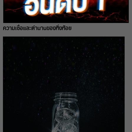
heng99
27 มี.ค. 2021
ความเชื่อและตำนานของหิ่งห้อย