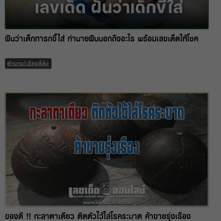
ฝันว่าเด็กทารกขี้ใส่ ทำนายฝันบอกถึงอะไร พร้อมเลขเด็ดให้โชค
ตำนาน/เรื่องลี้ลับ
ของดี !! กะลาตาเดียว ติดตัวไว้ไล่โรคระบาด ค้าขายรุ่งเรือง