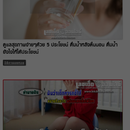
ดูแลสุขภาพง่ายๆด้วย 5 ประโยชน์ ดื่มน้ำหลังตื่นนอน ดื่มน้ำ
ยังไงให้ได้ประโยชน์
วิธีการขอหวย