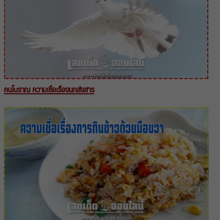
คนโบราณ ความเชื่อเรื่องนกส่งสาร