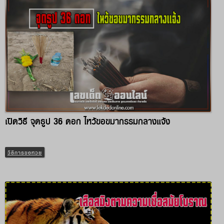
เปิดวิธี จุดธูป 36 ดอก ไหว้ขอขมากรรมกลางแจ้ง
วิธีการขอหวย