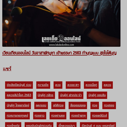
เวียนเทียนออนไลน์ วันอาสาฬหบูชา เข้าพรรษา 2563 ทำบุญแบบ สุขใจได้บุญ
แชร์
ข้อเสียเปิดบัญชี ร่วม
ความเชื่อ
ดวง
ดวงชะตา
ดวงเนื้อคู่
ดูดวง
ดูดวงสีนำโชค 2563
บัญชีคู่ กสิกร
บัญชีคู่ ฝากประจํา
บัญชีคู่ ออมสิน
บัญชีคู่ ไทยพาณิชย์
ลดกรรม
สถิติหวย
สิ่งของมงคล
หวย
หวยซอง
หวยบางกอกทูเดย์
หวยลาว
หวยฮานอย
หวยเจ้าพายุ
หวยเดลินิวส์
หวยไทยรัฐ
ออมเงินบัญชีคู่ร่วมกัน
เช็คดวงแม่นๆ
เปิดบัญชี คู่ แบบ ออมทรัพย์