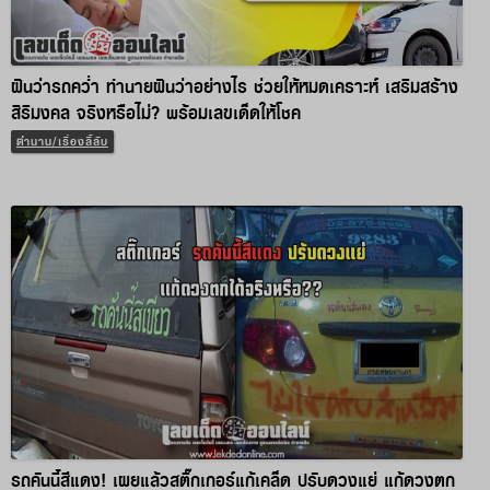
ฝันว่ารถคว่ำ ทำนายฝันว่าอย่างไร ช่วยให้หมดเคราะห์ เสริมสร้าง
สิริมงคล จริงหรือไม่? พร้อมเลขเด็ดให้โชค
ตำนาน/เรื่องลี้ลับ
รถคันนี้สีแดง! เผยแล้วสติ๊กเกอร์แก้เคล็ด ปรับดวงแย่ แก้ดวงตก