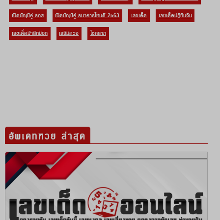
เปิดบัญชีคู่ ธกส
เปิดบัญชีคู่ ธนาคารไหนดี 2563
เลขเด็ด
เลขเด็ดปฏิทินจีน
เลขเด็ดม้าสีหมอก
เสริมดวง
โชคลาภ
อัพเดทหวย ล่าสุด