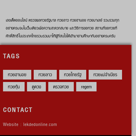
เลขเด็ดออนไลน์ ตรวจผลหวยรัฐบาล หวยลาว หวยฮานอย หวยมาเลย์ รวบรวมทุก
อย่างครบจบในเว็บเดียวเพื่อความสะดวกสบาย และวิธีการขอหวย สถานที่ขอหวยที่
ศักดิ์สิทธิ์ในประเทศไทยรวบรวมมาให้ผู้ที่สนใจได้เข้ามาอ่านศึกษากันอย่างครบครัน
TAGS
หวยฮานอย
หวยลาว
หวยไทยรัฐ
หวยแม่จำเนียร
หวยหุ้น
ดูดวง
ตรวจหวย
regem
CONTACT
Website : lekdedonline.com