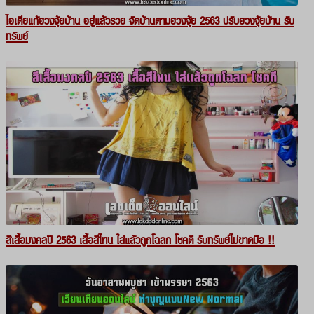
ไอเดียแก้ฮวงจุ้ยบ้าน อยู่แล้วรวย จัดบ้านตามฮวงจุ้ย 2563 ปรับฮวงจุ้ยบ้าน รับ
ทรัพย์
สีเสื้อมงคลปี 2563 เสื้อสีไหน ใส่แล้วถูกโฉลก โชคดี รับทรัพย์ไม่ขาดมือ !!