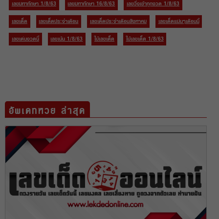
เลขมหาทักษา 1/8/63
เลขมหาทักษา 16/8/63
เลขวิ่งเข้าทุกงวด 1/8/63
เลขเด็ด
เลขเด็ดประจำเดือน
เลขเด็ดประจำเดือนสิงหาคม
เลขเด็ดแม่นๆเดือนนี้
เลขเด่นงวดนี้
เลขเน้น 1/8/63
ใบ้เลขเด็ด
ใบ้เลขเด็ด 1/8/63
อัพเดทหวย ล่าสุด