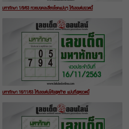
มหาทักษา 1/9/63 หวยมงคลเสี่ยงโชคแม่นๆ ให้เลขเด่นงวดนี้
มหาทักษา 16/11/63 ให้เลขเด่นโค้งสุดท้าย แม่นที่สุดงวดนี้