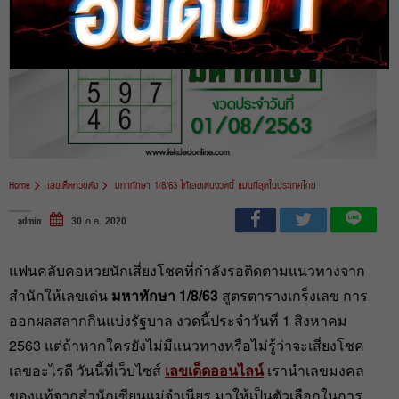
Home
เลขเด็ดหวยดัง
มหาทักษา 1/8/63 ให้เลขเด่นงวดนี้ แม่นที่สุดในประเทศไทย
admin
30 ก.ค. 2020
แฟนคลับคอหวยนักเสี่ยงโชคที่กำลังรอติดตามแนวทางจาก
สำนักให้เลขเด่น
มหาทักษา 1/8/63
สูตรตารางเกร็งเลข การ
ออกผลสลากกินแบ่งรัฐบาล งวดนี้ประจำวันที่ 1 สิงหาคม
2563 แต่ถ้าหากใครยังไม่มีแนวทางหรือไม่รู้ว่าจะเสี่ยงโชค
เลขอะไรดี วันนี้ที่เว็บไซส์
เลขเด็ดออนไลน์
เรานำเลขมงคล
ของแท้จากสำนักเซียนแม่จำเนียร มาให้เป็นตัวเลือกในการ