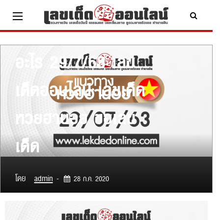
แนวทางหวยฮานอย
Skip
to
วันนี้ ฮานอยวันนี้ออก
content
อะไร 29/7/63 เลข
x ปิดโฆษณา
เด็ดออนไลน์ เลขเด็ด
หวยฮานอย ขอเลข
เด็ด
โดย
admin
-
28 ก.ค. 2020