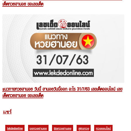
เด็ดหวยฮานอย ขอเลขเด็ด
แนวทางหวยฮานอย วันนี้ ฮานอยวันนี้ออก อะไร 31/7/63 เลขเด็ดออนไลน์ เลข
เด็ดหวยฮานอย ขอเลขเด็ด
แชร์
lekdedonline
ขอหวยฮานอย
ผลหวยฮานอย
สูตรหวย
หวยออนไลน์