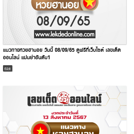
แนวทางหวยฮานอย วันนี้ 08/09/65 ดูฟรีที่เว็บไซต์ เลขเด็ด
ออนไลน์ แม่นยำอันดับ1
หวย