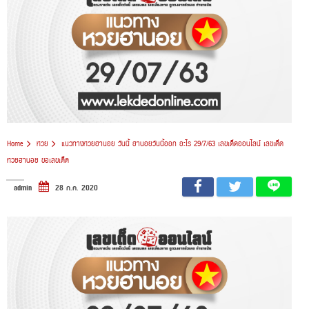
Home
หวย
แนวทางหวยฮานอย วันนี้ ฮานอยวันนี้ออก อะไร 29/7/63 เลขเด็ดออนไลน์ เลขเด็ด
หวยฮานอย ขอเลขเด็ด
admin
28 ก.ค. 2020