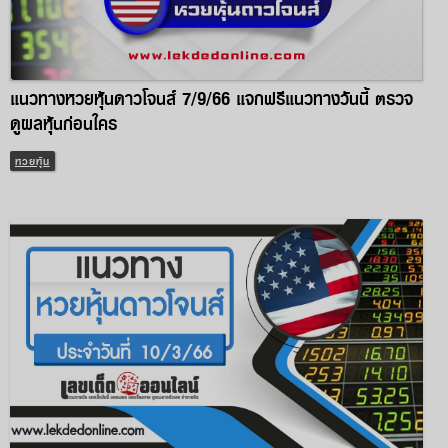
แนวทางหวยหุ้นดาวโจนส์ 7/9/66 แจกฟรีแนวทางวันนี้ ตรวจ
ดูผลหุ้นก่อนใคร
หวยหุ้น