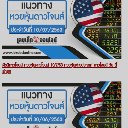
ดัชนีดาวโจนส์ หวยหุ้นดาวโจนส์ 10/7/63 หวยหุ้นต่างประเทศ ดาวโจนส์ วัน นี้
ล่าสุด