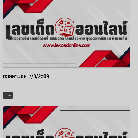
หวยฮานอย 7/8/2569
หวย