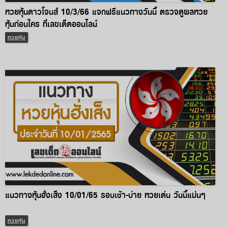
หวยหุ้นดาวโจนส์ 10/3/66 แจกฟรีแนวทางวันนี้ ตรวจดูผลหวย
หุ้นก่อนใคร ที่เลขเด็ดออนไลน์
หวยหุ้น
แนวทางหุ้นฮั่งเส็ง 10/01/65 รอบเช้า-บ่าย หวยเด่น วันนี้แม่นๆ
หวยหุ้น