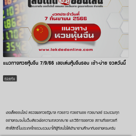
แนวทางหวยหุ้นจีน 7/9/66 เลขเด่นหุ้นจีนรอบ เช้า-บ่าย งวดวันนี้
หวยหุ้น
เลขเด็ดออนไลน์ ตรวจผลหวยรัฐบาล หวยลาว หวยฮานอย หวยมาเลย์ รวบรวมทุก
อย่างครบจบในเว็บเดียวเพื่อความสะดวกสบาย และวิธีการขอหวย สถานที่ขอหวยที่
ศักดิ์สิทธิ์ในประเทศไทยรวบรวมมาให้ผู้ที่สนใจได้เข้ามาอ่านศึกษากันอย่างครบครัน