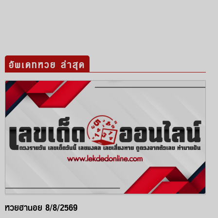
อัพเดทหวย ล่าสุด
หวยฮานอย 8/8/2569