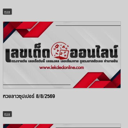
หวย
หวยลาวซุปเปอร์ 8/8/2569
หวย