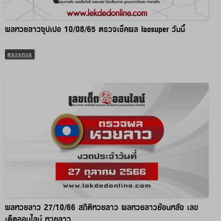
ผลหวยลาวซุปเปอ 10/08/65 ตรวจเช็คผล laosuper วันนี้
ตรวจหวย
ผลหวยลาว 27/10/66 สถิติหวยลาว ผลหวยลาวย้อนหลัง เลข
เด็ดออนไลน์ หวยลาว