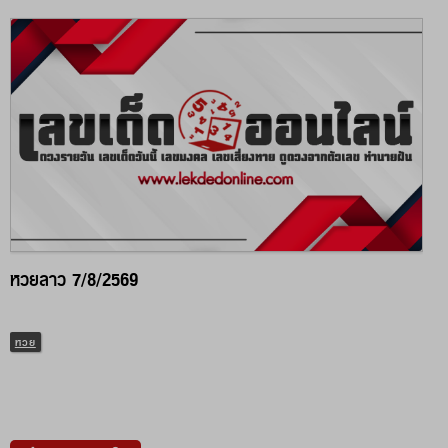
หวยลาว 7/8/2569
หวย