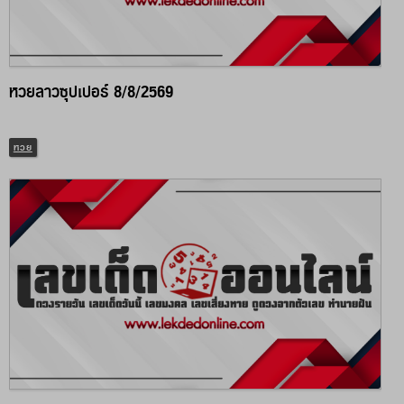
หวยลาวซุปเปอร์ 8/8/2569
หวย