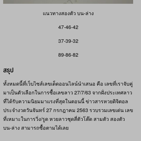
แนวทางสองตัว บน-ล่าง
47-46-42
37-39-32
89-86-82
สรุป
ทั้งหมดนี้ที่เว็บไซส์เลขเด็ดออนไลน์นำเสนอ คือ เลขที่เราจับคู่
มาเป็นตัวเลือกในการซื้อเลขลาว 27/7/63 จากฝั่งประเทศลาว
ที่ได้รับความนิยมมาแรงที่สุดในตอนนี้ ข่าวสารหวยดิจิตอล
ประจำงวดวันจันทร์ 27 กรกฎาคม 2563 รวบรวมเลขเด่น เลข
ที่เหมาะในการวิ่ง/รูด หวยลาวชุดสี่ตัวโต๊ด สามตัว สองตัว
บน-ล่าง สามารถซื้อตามได้เลย