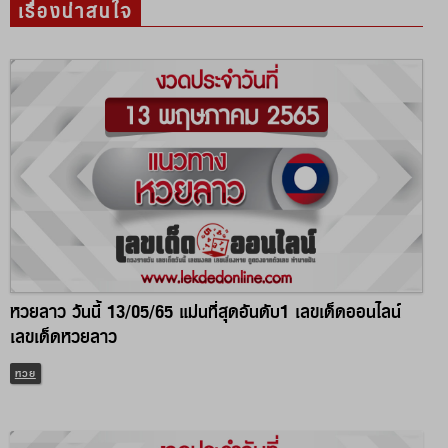
เรื่องน่าสนใจ
หวยลาว วันนี้ 13/05/65 แม่นที่สุดอันดับ1 เลขเด็ดออนไลน์
เลขเด็ดหวยลาว
หวย