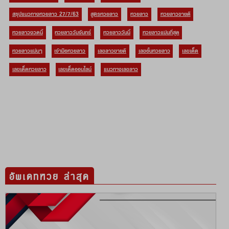
สรุปแนวทางหวยลาว 27/7/63
สูตรหวยลาว
หวยลาว
หวยลาวขายดี
หวยลาวงวดนี้
หวยลาววันจันทร์
หวยลาววันนี้
หวยลาวแม่นที่สุด
หวยลาวแม่นๆ
เจ้ามือหวยลาว
เลขลาวขายดี
เลขอั้นหวยลาว
เลขเด็ด
เลขเด็ดหวยลาว
เลขเด็ดออนไลน์
แนวทางเลขลาว
อัพเดทหวย ล่าสุด