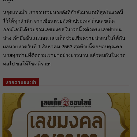
หยุดแทงมั่ว เรารวบรวมหวยดังที่กำลังมาแรงที่สุดในงวดนี้
ไว้ให้ทุกสำนัก จากเซียนหวยดังทั่วประเทศ เว็บเลขเด็ด
ออนไลน์ได้รวบรวมเลขมงคลในงวดนี้ 3ตัวตรง เลขดับบน-
ล่าง เจ้ามืออั้นแน่นอน เลขเด็ดช่วยเพิ่มความน่าสนในให้กับ
ผลหวย งวดวันที่ 1 สิงหาคม 2563 สุดท้ายนี้ขอขอบคุณคอ
หวยทุกท่านที่ติดตามเรามาอย่างยาวนาน แล้วพบกันในงวด
ต่อไป ขอให้โชคดีรวยๆ
บทความแนะนำ