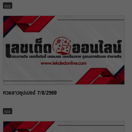
หวย
หวยลาวซุปเปอร์ 7/8/2569
หวย