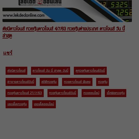
ดัชนีดาวโจนส์ หวยหุ้นดาวโจนส์ 4/7/63 หวยหุ้นต่างประเทศ ดาวโจนส์ วัน นี้
ล่าสุด
แชร์
ดัชนีดาวโจนส์
ดาวโจนส์ วัน นี้ ล่าสุด วันนี้
ดูหวยหุ้นดาวโจนส์วันนี้
ตารางดาวโจนส์วันนี้
สถิติหวยหุ้น
หวยดาวโจนส์ ฟันธง
หวยหุ้น
หวยหุ้นดาวโจนส์ 21/7/63
หวยหุ้นดาวโจนส์วันนี้
หวยออนไลน์
เช็คผลหวยหุ้น
เลขเด็ดหวยหุ้น
เลขเด็ดออนไลน์