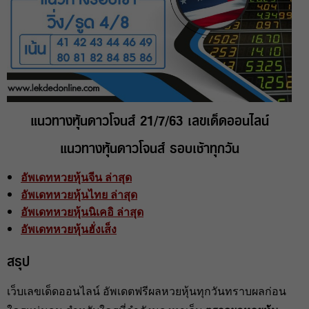
แนวทางหุ้นดาวโจนส์ 21/7/63 เลขเด็ดออนไลน์
แนวทางหุ้นดาวโจนส์ รอบเช้าทุกวัน
อัพเดทหวยหุ้นจีน ล่าสุด
อัพเดทหวยหุ้นไทย ล่าสุด
อัพเดทหวยหุ้นนิเคอิ ล่าสุด
อัพเดทหวยหุ้นฮั่งเส็ง
สรุป
เว็บเลขเด็ดออนไลน์ อัพเดตฟรีผลหวยหุ้นทุกวันทราบผลก่อน