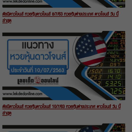
ดัชนีดาวโจนส์ หวยหุ้นดาวโจนส์ 8/7/63 หวยหุ้นต่างประเทศ ดาวโจนส์ วัน นี้
ล่าสุด
ดัชนีดาวโจนส์ หวยหุ้นดาวโจนส์ 10/7/63 หวยหุ้นต่างประเทศ ดาวโจนส์ วัน นี้
ล่าสุด