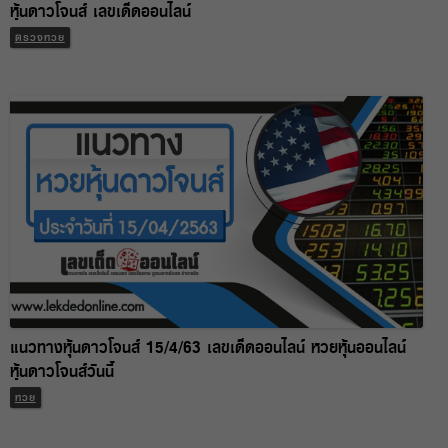
หุ้นดาวโจนส์ เลขเด็ดออนไลน์
ตรวจหวย
แนวทางหุ้นดาวโจนส์ 15/4/63 เลขเด็ดออนไลน์ หวยหุ้นออนไลน์
หุ้นดาวโจนส์วันนี้
หวย