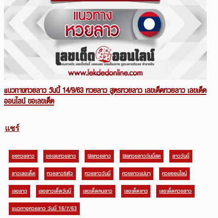
แนวทางหวยลาว วันนี้ 14/9/63 หวยลาว สูตรหวยลาว เลขเด็ดหวยลาว เลขเด็ด
ออนไลน์ ขอเลขเด็ด
แชร์
ขอหวยลาว
ขอเลขหวยลาว
ผลหวยลาว
ผลหวยลาววันนี้สด
ลาววันนี้
ลาวเลขเด็ด
หวยลาว5ตัว
หวยลาววันนี้
หวยลาวแม่นๆ
หวยออนไลน์
เลขลาว
เลขลาวเด็ดวันนี้
เลขเด็ดคนลาว
เลขเด็ดลาว
เลขเด็ดหวยลาว
แนวทางหวยลาว วันนี้ 16/7/63