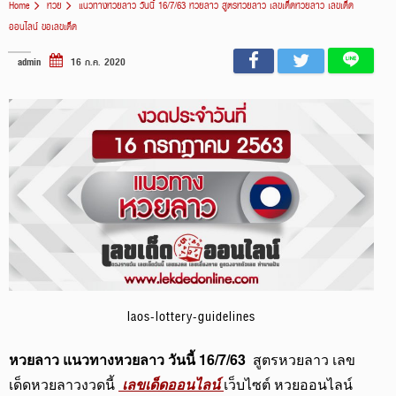
Home
หวย
แนวทางหวยลาว วันนี้ 16/7/63 หวยลาว สูตรหวยลาว เลขเด็ดหวยลาว เลขเด็ด
ออนไลน์ ขอเลขเด็ด
admin
16 ก.ค. 2020
laos-lottery-guidelines
หวยลาว แนวทางหวยลาว วันนี้ 16/7/63
สูตรหวยลาว เลข
เด็ดหวยลาวงวดนี้
เลขเด็ดออนไลน์
เว็บไซต์ หวยออนไลน์