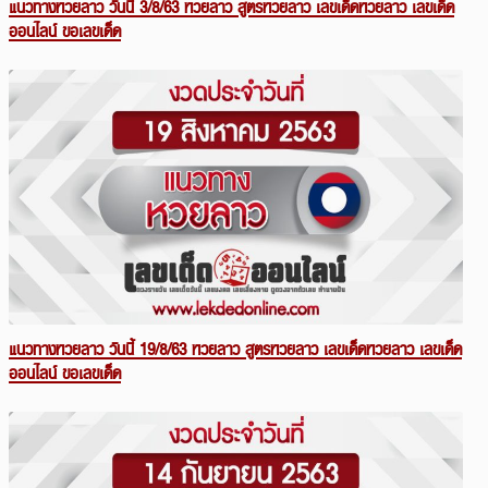
แนวทางหวยลาว วันนี้ 3/8/63 หวยลาว สูตรหวยลาว เลขเด็ดหวยลาว เลขเด็ด
ออนไลน์ ขอเลขเด็ด
แนวทางหวยลาว วันนี้ 19/8/63 หวยลาว สูตรหวยลาว เลขเด็ดหวยลาว เลขเด็ด
ออนไลน์ ขอเลขเด็ด