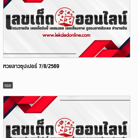
หวยลาวซุปเปอร์ 7/8/2569
หวย