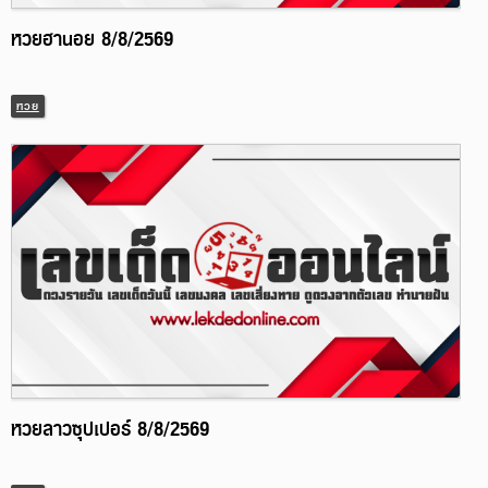
หวยฮานอย 8/8/2569
หวย
หวยลาวซุปเปอร์ 8/8/2569