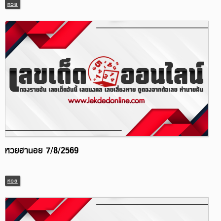
หวย
หวยฮานอย 7/8/2569
หวย