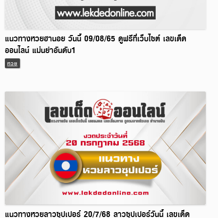
แนวทางหวยฮานอย วันนี้ 09/08/65 ดูฟรีที่เว็บไซต์ เลขเด็ด
ออนไลน์ แม่นยำอันดับ1
หวย
แนวทางหวยลาวซุปเปอร์ 20/7/68 ลาวซุปเปอร์วันนี้ เลขเด็ด