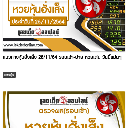
แนวทางหุ้นฮั่งเส็ง 26/11/64 รอบเช้า-บ่าย หวยเด่น วันนี้
แม่นๆ
หวยหุ้น