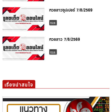
หวยลาวซุปเปอร์ 7/8/2569
หวย
หวยลาว 7/8/2569
หวย
เรื่องน่าสนใจ