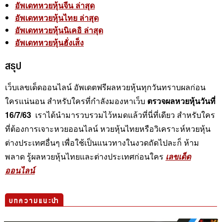
แนวทางหุ้นดาวโจนส์ รอบเช้าทุกวัน
อัพเดทหวยหุ้นจีน ล่าสุด
อัพเดทหวยหุ้นไทย ล่าสุด
อัพเดทหวยหุ้นนิเคอิ ล่าสุด
อัพเดทหวยหุ้นฮั่งเส็ง
สรุป
เว็บเลขเด็ดออนไลน์ อัพเดตฟรีผลหวยหุ้นทุกวันทราบผลก่อน
ใครแน่นอน สำหรับใครที่กำลังมองหาเว็บ
ตรวจผลหวยหุ้น
วันที่ 16/7/63
เราได้นำมารวบรวมไว้หมดแล้วที่นี่ที่เดียว
สำหรับใครที่ต้องการเจาะหวยออนไลน์ หวยหุ้นไทยหรือ
วิเคราะห์หวยหุ้นต่างประเทศอื่นๆ เพื่อใช้เป็นแนวทางในงวด
ถัดไปละก็ ห้ามพลาด รู้ผลหวยหุ้นไทยและต่างประเทศก่อน
ใคร
เลขเด็ดออนไลน์
บทความแนะนำ