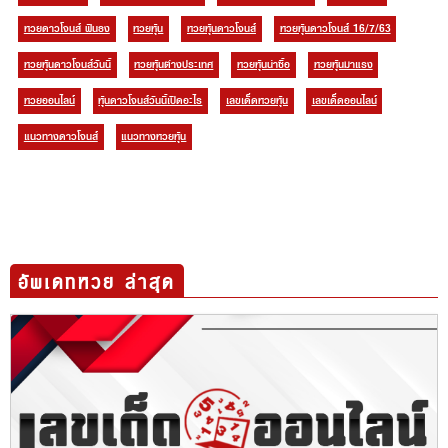
ดัชนีดาวโจนส์
ดูหวยหุ้นดาวโจนส์วันนี้
ตารางดาวโจนส์วันนี้
สถิติหวยหุ้น
หวยดาวโจนส์ ฟันธง
หวยหุ้น
หวยหุ้นดาวโจนส์
หวยหุ้นดาวโจนส์ 16/7/63
หวยหุ้นดาวโจนส์วันนี้
หวยหุ้นต่างประเทศ
หวยหุ้นน่าซื้อ
หวยหุ้นมาแรง
หวยออนไลน์
หุ้นดาวโจนส์วันนี้เปิดอะไร
เลขเด็ดหวยหุ้น
เลขเด็ดออนไลน์
แนวทางดาวโจนส์
แนวทางหวยหุ้น
อัพเดทหวย ล่าสุด