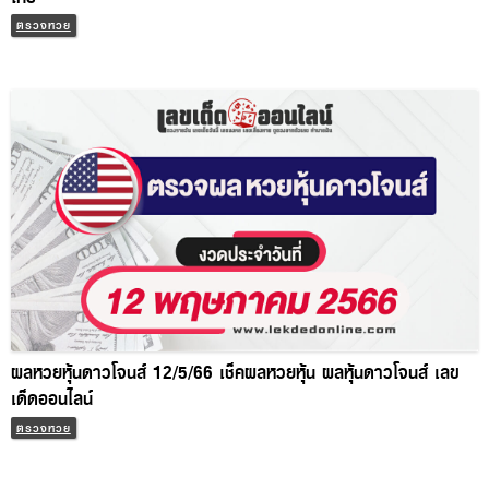
ผลหวยหุ้นดาวโจนส์ 12/5/66 เช็คผลหวยหุ้น ผลหุ้นดาวโจนส์ เลข
เด็ดออนไลน์
ตรวจหวย