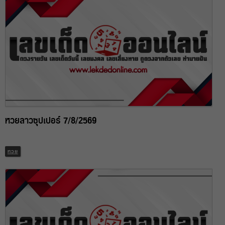
หวยลาวซุปเปอร์ 7/8/2569
หวย