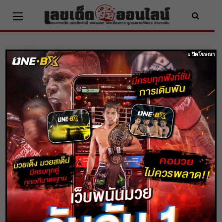
Skip
to
content
x ปิดโฆษณา
แนวทางหวยฮานอย วันนี้ ฮานอยวันนี้ออก
อะไร 14/7/63 เลขเด็ดออนไลน์ เลขเด็ดหวย
ฮานอย ขอเลขเด็ด