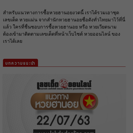
สำหรับแนวทางการซื้อหวยฮานอยงวดนี้ เราได้รวมเอาชุด
เลขเด็ด หวยแม่น จากสำนักหวยฮานอยชื่อดังทั่วไทยมาไว้ที่นี่
แล้ว ใครที่ชื่นชอบการซื้อหวยฮานอย หรือ หวยเวียดนาม
ต้องเข้ามาติดตามเลขเด็ดที่หน้าเว็บไซต์ หวยออนไลน์ ของ
เราได้เลย
บทความแนะนำ