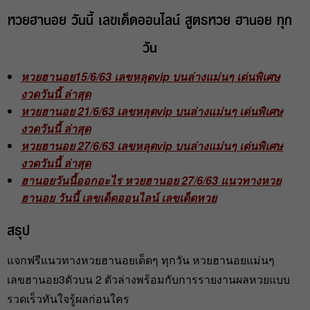
หวยฮานอย วันนี้
เลขเด็ดออนไลน์ สูตรหวย ฮานอย ทุก
วัน
หวยฮานอย15/6/63 เลขหลุดvip บนล่างแม่นๆ เด่นพิเศษ
งวดวันนี้ ล่าสุด
หวยฮานอย 21/6/63 เลขหลุดvip บนล่างแม่นๆ เด่นพิเศษ
งวดวันนี้ ล่าสุด
หวยฮานอย 27/6/63 เลขหลุดvip บนล่างแม่นๆ เด่นพิเศษ
งวดวันนี้ ล่าสุด
ฮานอยวันนี้ออกอะไร หวยฮานอย 27/6/63 แนวทางหวย
ฮานอย วันนี้ เลขเด็ดออนไลน์ เลขเด็ดหวย
สรุป
แจกฟรีแนวทางหวยฮานอยเด็ดๆ ทุกวัน หวยฮานอยแม่นๆ
เลขฮานอย3ตัวบน 2 ตัวล่างพร้อมกับการรายงานผลหวยแบบ
รวดเร็วทันใจรู้ผลก่อนใคร