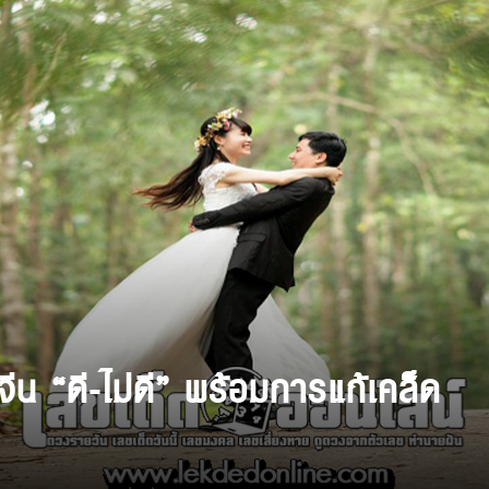
จีน “ดี-ไม่ดี” พร้อมการแก้เคล็ด