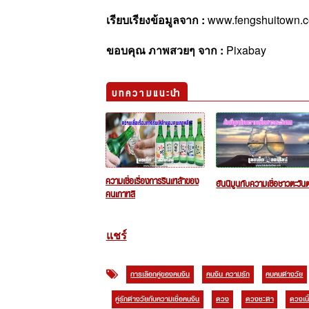
เรียบเรียงข้อมูลจาก :
www.fengshuitown.com,
ขอบคุณ ภาพสวยๆ จาก :
Pixabay
บทความแนะนำ
ความเชื่อเรื่องการรินเหล้าของ
ฮันนีมูนกับความเชื่อชาวตะวันต
คนเกาหลี
แชร์
การเลือกคู่ของคนจีน
คนจีน ความรัก
คบคนต่างวัย
คู่รักต่างวัยกับความเชื่อคนจีน
ดวง
ดวงชะตา
ดวงเนื้อค