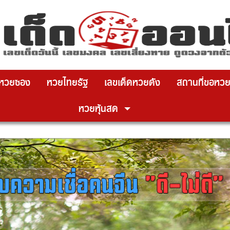
x ปิดโฆษณา
วยซอง
หวยไทยรัฐ
เลขเด็ดหวยดัง
สถานที่ขอหวย
หวยหุ้นสด