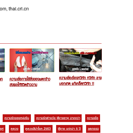
 thai.cri.cn
ความเชื่อเรื่องหวีหัก หวีหัก ลาง
ก
ความเชื่อการใช้สิ่งของแตกร้าว
บอกเหตุ แก้เคล็ดหวีหัก !!
ส่งผลให้ชีวิตร้าวฉาน
ความรักของหนุ่มจีน
ความรักต่างวัย ผู้ชายอายุ มากกว่า
ความเชื่อ
ู่
ดูดวง
ดูดวงสีนำโชค 2563
ผู้ชาย แก่กว่า 5 ปี
ลดกรรม