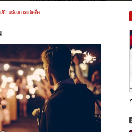
ไม่ดี” พร้อมการแก้เคล็ด
ห
ห