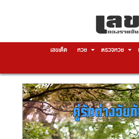
Skip
to
content
เลขเด็ด
หวย
ตรวจหวย
ห