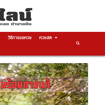
วิธีการขอหวย
หวยสด