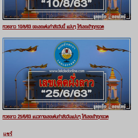
หวยลาว 10/8/63 ขอเลขเด่นกำลังวันนี้ แม่นๆ ให้เลขเข้าทุกงวด
หวยลาว 25/6/63 แนวทางเลขเด่นกำลังวันแม่นๆ ให้เลขเข้าทุกงวด
แชร์