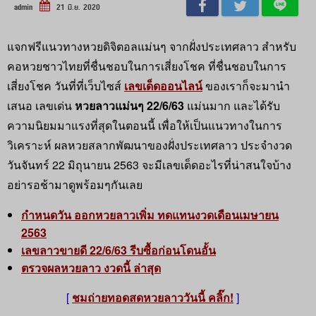
admin
21 มิ.ย. 2020
แจกฟรีแนวทางหวยดิจิตอลแม่นๆ จากฝั่งประเทศลาว สำหรับ
คอหวยชาวไทยที่ชื่นชอบในการเสี่ยงโชค ที่ชื่นชอบในการ
เสี่ยงโชค วันที่ที่เว็บไซส์
เลขเด็ดออนไลน์
ของเราก็จะมานำ
เสนอ เลขเด่น
หวยลาวแม่นๆ 22/6/63
แม่นมาก และได้รับ
ความนิยมมาแรงที่สุดในตอนนี้ เพื่อให้เป็นแนวทางในการ
วิเคราะห์ ผลหวยสลากพัฒนาของฝั่งประเทศลาว ประจำงวด
วันจันทร์ 22 มิถุนายน 2563 จะมีเลขเด็ดอะไรที่น่าสนใจบ้าง
อย่ารอช้ามาดูพร้อมๆกันเลย
กำหนดวัน ออกหวยลาวเพิ่ม ทดแทนงวดเดือนเมษายน
2563
เลขลาวขายดี 22/6/63 รีบซื้อก่อนโดนอั้น
ตรวจผลหวยลาว งวดนี้ ล่าสุด
[
ชมถ่ายทอดสดหวยลาววันนี้ คลิ๊ก!
]