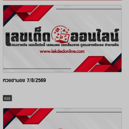
หวยฮานอย 7/8/2569
หวย