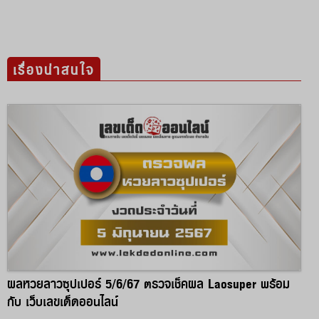
เรื่องน่าสนใจ
ผลหวยลาวซุปเปอร์ 5/6/67 ตรวจเช็คผล Laosuper พร้อม
กับ เว็บเลขเด็ดออนไลน์