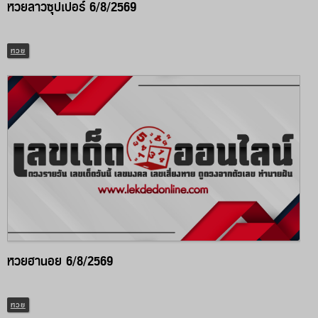
หวยลาวซุปเปอร์ 6/8/2569
หวย
หวยฮานอย 6/8/2569
หวย