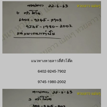
แนวทางหวยลาวสี่ตัวโต๊ด
6402-9245-7902
9745-1980-2002