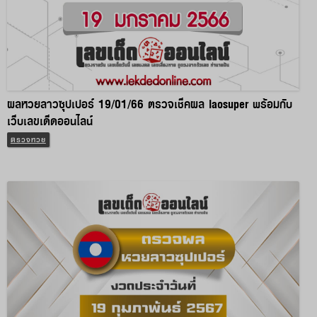
ผลหวยลาวซุปเปอร์ 19/01/66 ตรวจเช็คผล laosuper พร้อมกับ
เว็บเลขเด็ดออนไลน์
ตรวจหวย