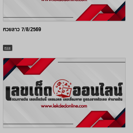
หวยลาว 7/8/2569
หวย