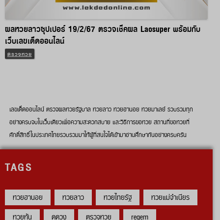
ผลหวยลาวซุปเปอร์ 19/2/67 ตรวจเช็คผล Laosuper พร้อมกับ
เว็บเลขเด็ดออนไลน์
ตรวจหวย
เลขเด็ดออนไลน์ ตรวจผลหวยรัฐบาล หวยลาว หวยฮานอย หวยมาเลย์ รวบรวมทุก
อย่างครบจบในเว็บเดียวเพื่อความสะดวกสบาย และวิธีการขอหวย สถานที่ขอหวยที่
ศักดิ์สิทธิ์ในประเทศไทยรวบรวมมาให้ผู้ที่สนใจได้เข้ามาอ่านศึกษากันอย่างครบครัน
TAGS
หวยฮานอย
หวยลาว
หวยไทยรัฐ
หวยแม่จำเนียร
หวยหุ้น
ดูดวง
ตรวจหวย
regem