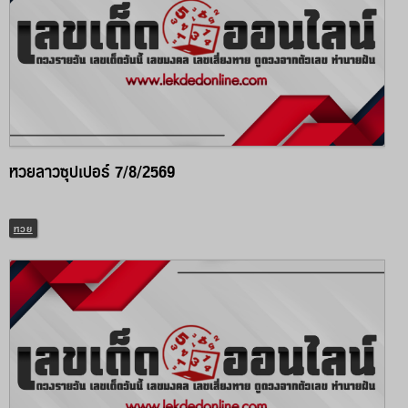
หวยลาวซุปเปอร์ 7/8/2569
หวย