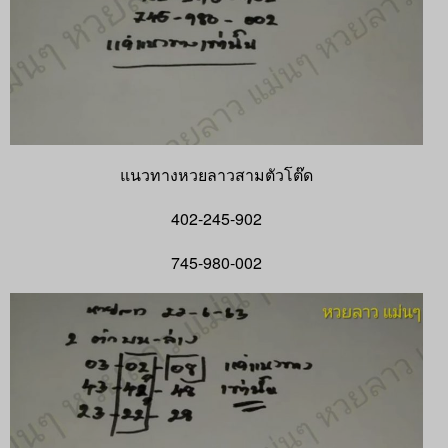
แนวทางหวยลาวสามตัวโต๊ด
402-245-902
745-980-002