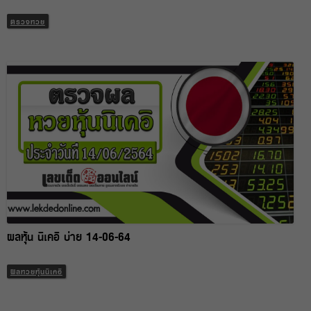
ตรวจหวย
ผลหุ้น นิเคอิ บ่าย 14-06-64
ผลหวยหุ้นนิเคอิ