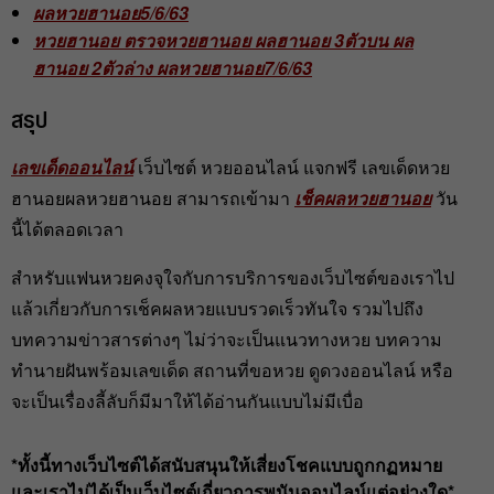
ผลหวยฮานอย5/6/63
หวยฮานอย ตรวจหวยฮานอย ผลฮานอย 3ตัวบน ผล
ฮานอย 2ตัวล่าง ผลหวยฮานอย7/6/63
สรุป
เลขเด็ดออนไลน์
เว็บไซต์ หวยออนไลน์ แจกฟรี เลขเด็ดหวย
ฮานอยผลหวยฮานอย สามารถเข้ามา
เช็คผลหวยฮานอย
วัน
นี้ได้ตลอดเวลา
สำหรับแฟนหวยคงจุใจกับการบริการของเว็บไซต์ของเราไป
แล้วเกี่ยวกับการเช็คผลหวยแบบรวดเร็วทันใจ รวมไปถึง
บทความข่าวสารต่างๆ ไม่ว่าจะเป็นแนวทางหวย บทความ
ทำนายฝันพร้อมเลขเด็ด สถานที่ขอหวย ดูดวงออนไลน์ หรือ
จะเป็นเรื่องลี้ลับก็มีมาให้ได้อ่านกันแบบไม่มีเบื่อ
*ทั้งนี้ทางเว็บไซต์ได้สนับสนุนให้เสี่ยงโชคแบบถูกกฏหมาย
และเราไม่ได้เป็นเว็บไซต์เกี่ยวการพนันออนไลน์แต่อย่างใด*