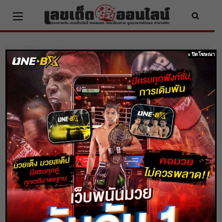
Skip
to
content
x ปิดโฆษณา
หวยฮานอย ผลหวยฮานอย 20/6/63 หวย
ฮานอยวันนี้ออกอะไร เลขเด็ดออนไลน์ ตรวจ
ผลฮานอย