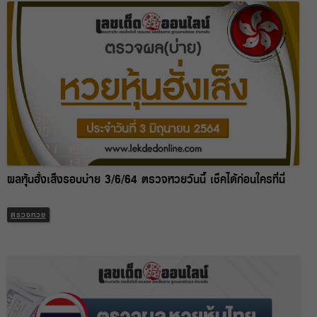
ผลหุ้นฮั่งเส็งรอบบ่าย 3/6/64 ตรวจหวยวันนี้ เช็คได้ก่อนใครที่นี่
ตรวจหวย