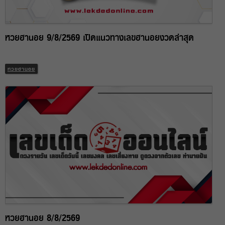
หวยฮานอย 9/8/2569 เปิดแนวทางเลขฮานอยงวดล่าสุด
หวยฮานอย
หวยฮานอย 8/8/2569