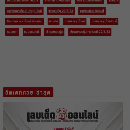
ตรวจผลหวยหุ้นดาวโจนส์
ตารางดาวโจนส์วันนี้
ผลดาวโจนส์ย้อนหลัง
ผลหวย
ผลหวยดาวโจนส์ ล่าสุด วันนี้
ผลหวยหุ้น 20/6/63
ผลหวยหุ้นดาวโจนส์
ผลหวยหุ้นดาวโจนส์ ย้อนหลัง
หวยหุ้น
หวยหุ้นดาวโจนส์
หวยหุ้นดาวโจนส์วันนี้
หวยออก
หวยออนไลน์
เช็คผลหวยหุ้น
เช็คผลหวยหุ้นดาวโจนส์ 20/6/63
อัพเดทหวย ล่าสุด