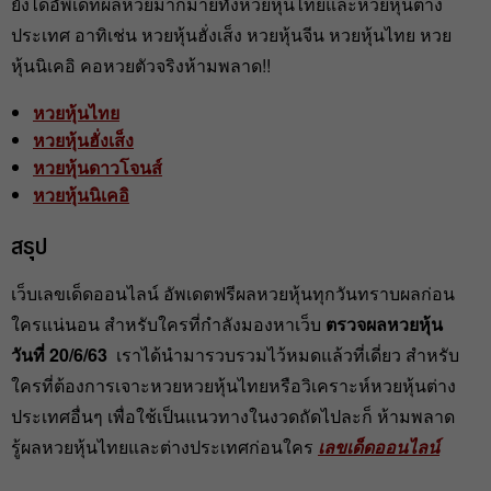
ยังได้อัพเดทผลหวยมากมายทั้งหวยหุ้นไทยและหวยหุ้นต่าง
ประเทศ อาทิเช่น หวยหุ้นฮั่งเส็ง หวยหุ้นจีน หวยหุ้นไทย หวย
หุ้นนิเคอิ คอหวยตัวจริงห้ามพลาด!!
หวยหุ้นไทย
หวยหุ้นฮั่งเส็ง
หวยหุ้นดาวโจนส์
หวยหุ้นนิเคอิ
สรุป
เว็บเลขเด็ดออนไลน์ อัพเดตฟรีผลหวยหุ้นทุกวันทราบผลก่อน
ใครแน่นอน สำหรับใครที่กำลังมองหาเว็บ
ตรวจผลหวยหุ้น
วันที่ 20/6/63
เราได้นำมารวบรวมไว้หมดแล้วที่เดี่ยว สำหรับ
ใครที่ต้องการเจาะหวยหวยหุ้นไทยหรือวิเคราะห์หวยหุ้นต่าง
ประเทศอื่นๆ เพื่อใช้เป็นแนวทางในงวดถัดไปละก็ ห้ามพลาด
รู้ผลหวยหุ้นไทยและต่างประเทศก่อนใคร
เลขเด็ดออนไลน์