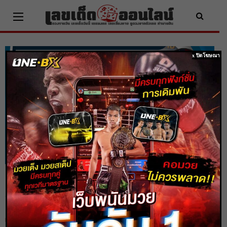
Skip
to
content
x ปิดโฆษณา
ผลหวยหุ้นดาวโจนส์ 20/6/63 เช็คผลหวย
หุ้น แนวทางหวยหุ้น ผลหุ้นดาวโจนส์
Home
ตรวจหวย
ผลหวยหุ้นดาวโจนส์ 20/6/63 เช็คผลหวยหุ้น แนวทางหวยหุ้น ผลหุ้นดาวโจนส์