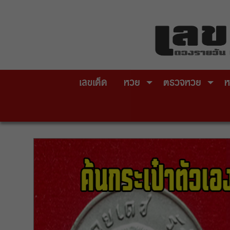
Skip
to
content
เลขเด็ด
หวย
ตรวจหวย
ห