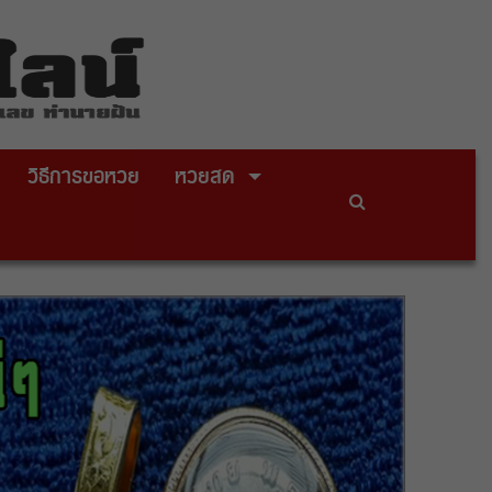
วิธีการขอหวย
หวยสด