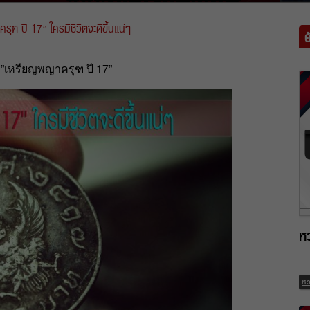
ฑ ปี 17” ใครมีชีวิตจะดีขึ้นแน่ๆ
”เหรียญพญาครุฑ ปี 17”
ห
ห