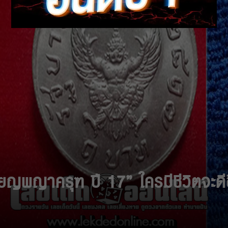
ียญพญาครุฑ ปี 17” ใครมีชีวิตจะดีข