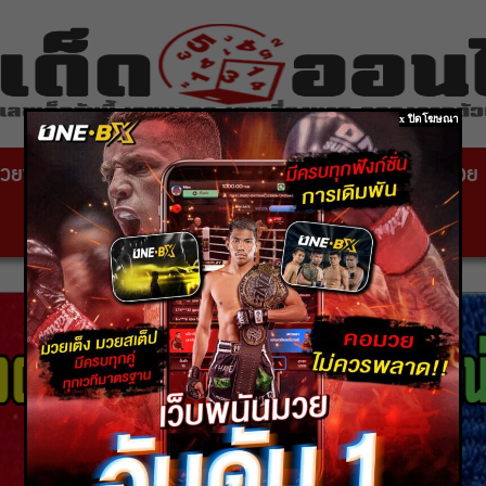
x ปิดโฆษณา
วยซอง
หวยไทยรัฐ
เลขเด็ดหวยดัง
สถานที่ขอหวย
หวยหุ้นสด