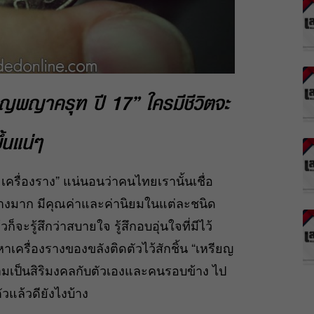
ยญพญาครุฑ ปี 17” ใครมีชีวิตจะ
ึ้นแน่ๆ
 เครื่องราง” แน่นอนว่าคนไทยเรานั้นเชื่อ
อย่างมาก มีคุณค่าและค่านิยมในแต่ละชนิด
็จะรู้สึกว่าสบายใจ รู้สึกอบอุ่นใจที่มีไว้
ครื่องรางของขลังติดตัวไว้สักชิ้น “เหรียญ
วามเป็นสิริมงคลกับตัวเองและคนรอบข้าง ไป
วแล้วดียังไงบ้าง