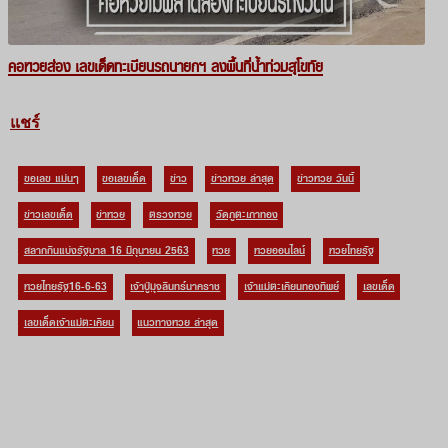
คอหวยส่อง เลขเด็ดทะเบียนรถนายกฯ ลงพื้นที่น้ำท่วมสุโขทัย
แชร์
ขอเลข แม่นๆ
ขอเลขเด็ด
ข่าว
ข่าวหวย ล่าสุด
ข่าวหวย วันนี้
ข่าวเลขเด็ด
ข่าหวย
ตรวจหวย
วัดภูตะเภาทอง
สลากกินแบ่งรัฐบาล 16 มิถุนายน 2563
หวย
หวยออนไลน์
หวยไทยรัฐ
หวยไทยรัฐ16-6-63
เจ้าปู่มุจลินทร์นาคราช
เจ้าแม่ตะเคียนทองทิพย์
เลขเด็ด
เลขเด็ดเจ้าแม่ตะเคียน
แนวทางหวย ล่าสุด