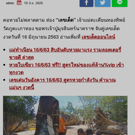
admin
10 มิ.ย. 2020
คอหวยไม่พลาดตาม ส่อง
“เลขเด็ด”
เจ้าแม่ตะเคียนทองทิพย์
วัดภูตะเภาทอง ขอพรเจ้าปู่มุจลินทร์นาคราช จับคู่เลขเด็ด
งวดวันที่ 16 มิถุนายน 2563 อ่านเพิ่มที่
เลขเด็ดออนไลน์
แม่ทำเนียน 16/6/63 สิบอันดับหวยมาแรง รวมลอตเตอรี่
ขายดี ล่าสุด
หวยใบเขียว 16/6/63 ฟรี!! สูตรใหม่ของแท้ล้าน%vip เข้า
ทุกงวด
เลขเด่นวันอังคาร 16/6/63 สูตรหวยกำลังวัน คำนาณ
แม่นๆ งวดนี้