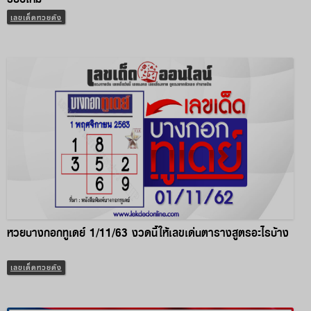
เลขเด็ดหวยดัง
หวยบางกอกทูเดย์ 1/11/63 งวดนี้ให้เลขเด่นตารางสูตรอะไรบ้าง
เลขเด็ดหวยดัง