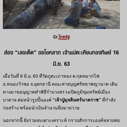
Cr.
ไทยรัฐ
ส่อง “เลขเด็ด” ขอโชคลาภ เจ้าแม่ตะเคียนทองทิพย์ 16
มิ.ย. 63
เมื่อวันที่ 9 มิ.ย. 63 ที่วัดภูตะเภาทอง ต.กุดหมากไฟ
อ.หนองวัวซอ จ.อุดรธานี คณะสายบุญศรัทธาพญานาค เดิน
ทางมาขอนุญาตทำพิธีรำบวงสรวงเปิดภูมิขุมทรัพย์เมือง
บาดาล ต่อหน้ารูปปั้นองค์
“เจ้าปู่มุจลินทร์นาคราช”
ที่กำลัง
ก่อสร้าง พร้อมนำเงินจำนวนนึงมาถวาย
นอกจากนี้ ยังรวมสะเดาะเคราะห์ กราบสักการะองค์หลวงพ่อ