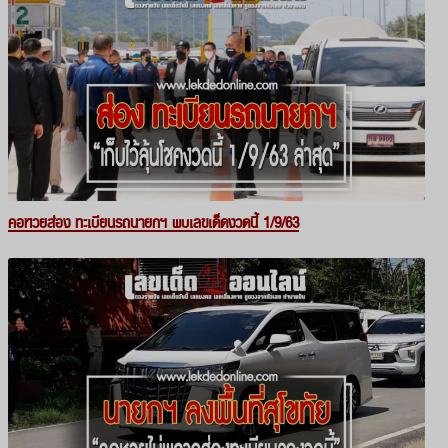
คอหวยส่อง ทะเบียนรถนายกฯ พบเลขเด็ดงวดนี้ 1/9/63