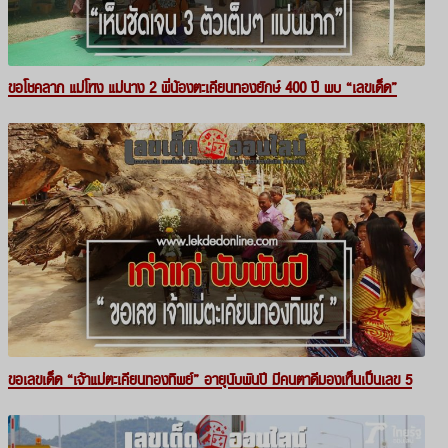
ขอโชคลาภ แม่โหง แม่นาง 2 พี่น้องตะเคียนทองยักษ์ 400 ปี พบ “เลขเด็ด”
ขอเลขเด็ด “เจ้าแม่ตะเคียนทองทิพย์” อายุนับพันปี มีคนตาดีมองเห็นเป็นเลข 5