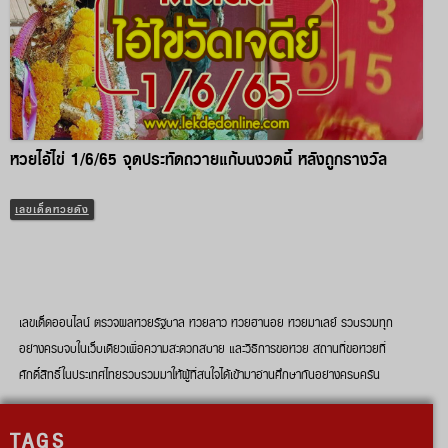
หวยไอ้ไข่ 1/6/65 จุดประทัดถวายแก้บนงวดนี้ หลังถูกรางวัล
เลขเด็ดหวยดัง
เลขเด็ดออนไลน์ ตรวจผลหวยรัฐบาล หวยลาว หวยฮานอย หวยมาเลย์ รวบรวมทุก
อย่างครบจบในเว็บเดียวเพื่อความสะดวกสบาย และวิธีการขอหวย สถานที่ขอหวยที่
ศักดิ์สิทธิ์ในประเทศไทยรวบรวมมาให้ผู้ที่สนใจได้เข้ามาอ่านศึกษากันอย่างครบครัน
TAGS