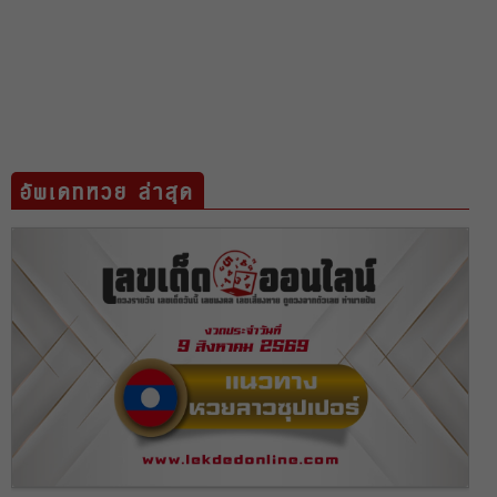
อัพเดทหวย ล่าสุด