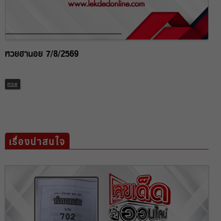
หวยฮานอย 7/8/2569
หวย
เรื่องน่าสนใจ