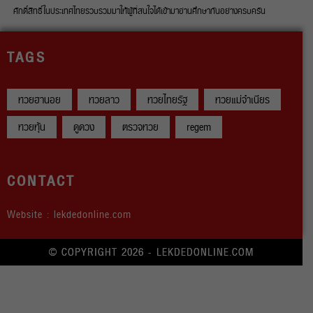
ศักดิ์สิทธิ์ในประเทศไทยรวบรวมมาให้ผู้ที่สนใจได้เข้ามาอ่านศึกษากันอย่างครบครัน
TAGS
หวยฮานอย
หวยลาว
หวยไทยรัฐ
หวยแม่จำเนียร
หวยหุ้น
ดูดวง
ตรวจหวย
regem
CONTACT
Website : lekdedonline.com
© COPYRIGHT 2026 - LEKDEDONLINE.COM