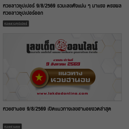
หวยลาวซุปเปอร์ 9/8/2569 รวมเลขดังแม่น ๆ มาแรง ตรงผล
หวยลาวซุปเปอร์ออก
หวยลาวซุปเปอร์
หวยฮานอย 9/8/2569 เปิดแนวทางเลขฮานอยงวดล่าสุด
หวยฮานอย