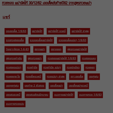
หวยซอง พม่าจัดให้ 30/12/62 เลขเด็ดส่งท้ายปี62 จากสูตรหวยพม่า
แชร์
ขอเลขเด็ด 1/6/63
พม่าจัดให้
พม่าจัดให้ งวดนี้
พม่าจัดให้ ล่าสุด
รวมหวยซองเด็ด
รวมเลขเด็ดพม่าจัดให้
รวมเลขเด็ดแม่นๆ 1/6/63
วิเคราะห์หวย 1-6-63
สลากพม่า
สลากออก
สุตรหวยพม่าจัดให้
สูตรหวยทำเงิน
สูตรหวยพม่า
หวยซองพม่าจัดให้ 1/6/63
หวยซองแดง
หวยซองแม่นๆ
หวยทำมือ
หวยทำมือ แม่นๆ
หวยปกเขียว
หวยออก
หวยออกอะไร
หวยเด็ดงวดนี้
หวยแม่นๆ ล่าสุด
เจาะเลขเด็ด
เลขคู่เด่น
เลขชุดคู่เด่น
เลขท้าย 2 ตัวตรง
เลขเด็ดพม่า
เลขเด็ดพม่างวดนี้
เลขเด่นงวดนี้
เลขเด่นเดือนมิถุนายน
แนวทางพม่าจัดให้
แนวทางหวย 1/6/63
แนวทางหวยแม่น