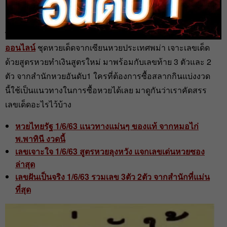
admin
27 พ.ค. 2020
พม่าจัดให้ 1/6/63
แนวทางหวยรัฐบาลนำเสนอโดย
เลขเด็ด
ออนไลน์
ชุดหวยเด็ดจากเซียนหวยประเทศพม่า เจาะเลขเด็ด
ด้วยสูตรหวยทำเงินสูตรใหม่ มาพร้อมกับเลขท้าย 3 ตัวและ 2
ตัว จากสำนักหวยอันดับ1 ใครที่ต้องการซื้อสลากกินแบ่งงวด
นี้ใช้เป็นแนวทางในการซื้อหวยได้เลย มาดูกันว่าเราคัดสรร
เลขเด็ดอะไรไว้บ้าง
หวยไทยรัฐ 1/6/63 แนวทางแม่นๆ ของแท้ จากหมอไก่
พ.พาทินี งวดนี้
เลขเจาะใจ 1/6/63 สูตรหวยลุงหวัง แจกเลขเด่นหวยซอง
ล่าสุด
เลขฝันเป็นจริง 1/6/63 รวมเลข 3ตัว 2ตัว จากสำนักที่แม่น
ที่สุด