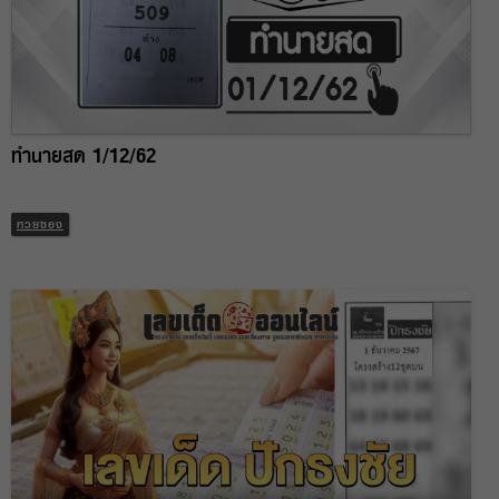
ทำนายสด 1/12/62
หวยซอง