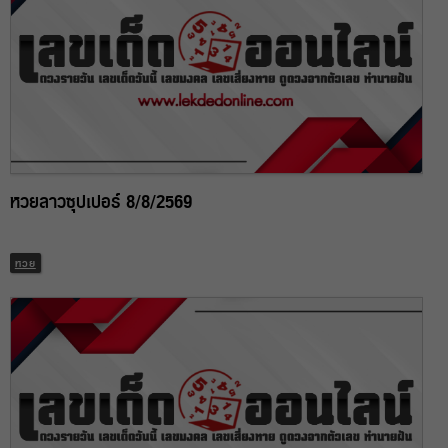
หวยลาวซุปเปอร์ 8/8/2569
หวย