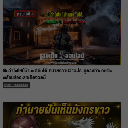
ฝันว่าไฟไหม้บ้านแต่ดับได้ หมายความว่าอะไร ดูดวงทำนายฝัน
พร้อมส่องเลขเด็ดงวดนี้
ตำนาน/เรื่องลี้ลับ