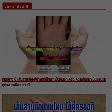
บทความแนะนำ
หมอช้าง ชี้ เส้นลายมืออยู่ตำแหน่งไหน? เป็นคนรักเดียว ควรเลือกมาเป็นแฟน!!!
ดูดวงลายมือ ความรัก