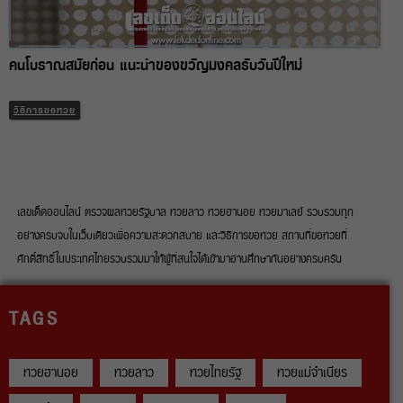
คนโบราณสมัยก่อน แนะนำของขวัญมงคลรับวันปีใหม่
วิธีการขอหวย
เลขเด็ดออนไลน์ ตรวจผลหวยรัฐบาล หวยลาว หวยฮานอย หวยมาเลย์ รวบรวมทุก
อย่างครบจบในเว็บเดียวเพื่อความสะดวกสบาย และวิธีการขอหวย สถานที่ขอหวยที่
ศักดิ์สิทธิ์ในประเทศไทยรวบรวมมาให้ผู้ที่สนใจได้เข้ามาอ่านศึกษากันอย่างครบครัน
TAGS
หวยฮานอย
หวยลาว
หวยไทยรัฐ
หวยแม่จำเนียร