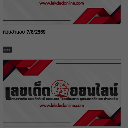
หวยฮานอย 7/8/2569
หวย