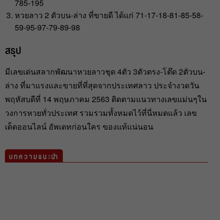
785-195
หวยลาว 2 ตัวบน-ล่าง ที่ขายดี ได้แก่ 71-17-18-81-85-58-
59-95-97-79-89-98
สรุป
มีเลขเด่นสลากพัฒนาหวยลาวชุด 4ตัว 3ตัวตรง-โต๊ด 2ตัวบน-
ล่าง ที่มาแรงและขายที่ที่สุดจากประเทศลาว ประจำงวดวัน
พฤหัสบดีที่ 14 พฤษภาคม 2563 ติดตามแนวทางเลขแม่นๆใน
วงการหวยทั่วประเทศ รวมรวมทั้งหมดไว้ที่นี่หมดแล้ว เลข
เด็ดออนไลน์ อัพเดทก่อนใคร ของแท้แน่นอน
บทความแนะนำ