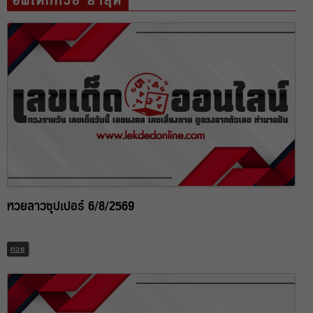
อัพเดทหวย ล่าสุด
หวยลาวซุปเปอร์ 6/8/2569
หวย