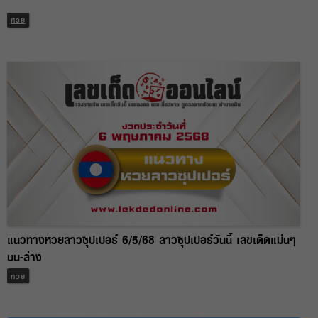
หวย
แนวทางหวยลาวซุปเปอร์ 6/5/68 ลาวซุปเปอร์วันนี้ เลขเด็ดแม่นๆ
บน-ล่าง
หวย