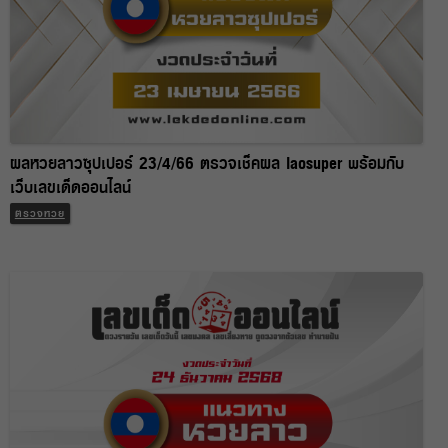
ผลหวยลาวซุปเปอร์ 23/4/66 ตรวจเช็คผล laosuper พร้อมกับ
เว็บเลขเด็ดออนไลน์
ตรวจหวย