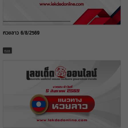
หวยลาว 6/8/2569
หวย