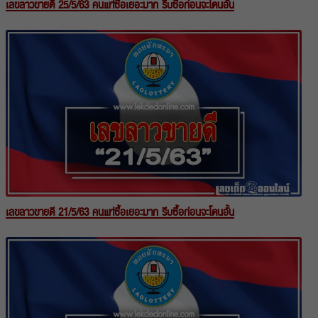
เลขลาวขายดี 25/5/63 คนแห่ซื้อเยอะมาก รีบซื้อก่อนจะโดนอั้น
เลขลาวขายดี 21/5/63 คนแห่ซื้อเยอะมาก รีบซื้อก่อนจะโดนอั้น