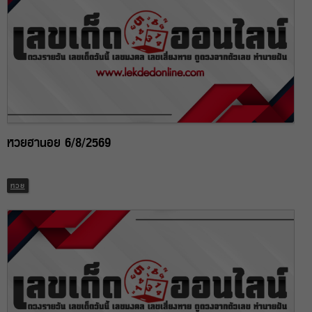
หวยฮานอย 6/8/2569
หวย