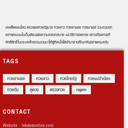
เลขเด็ดออนไลน์ ตรวจผลหวยรัฐบาล หวยลาว หวยฮานอย หวยมาเลย์ รวบรวมทุก
อย่างครบจบในเว็บเดียวเพื่อความสะดวกสบาย และวิธีการขอหวย สถานที่ขอหวยที่
ศักดิ์สิทธิ์ในประเทศไทยรวบรวมมาให้ผู้ที่สนใจได้เข้ามาอ่านศึกษากันอย่างครบครัน
TAGS
หวยฮานอย
หวยลาว
หวยไทยรัฐ
หวยแม่จำเนียร
หวยหุ้น
ดูดวง
ตรวจหวย
regem
CONTACT
Website : lekdedonline.com