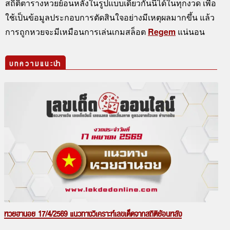
สถิติตารางหวยย้อนหลังในรูปแบบเดียวกันนี้ได้ในทุกงวด เพื่อ
ใช้เป็นข้อมูลประกอบการตัดสินใจอย่างมีเหตุผลมากขึ้น แล้ว
การถูกหวยจะมีเหมือนการเล่นเกมสล็อต
Regem
แน่นอน
บทความแนะนำ
หวยฮานอย 17/4/2569 แนวทางวิเคราะห์เลขเด็ดจากสถิติย้อนหลัง