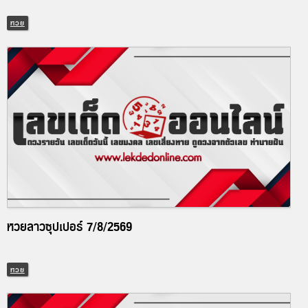
หวย
หวยลาวซุปเปอร์ 7/8/2569
หวย