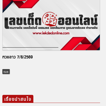
หวยลาว 7/8/2569
หวย
เรื่องน่าสนใจ