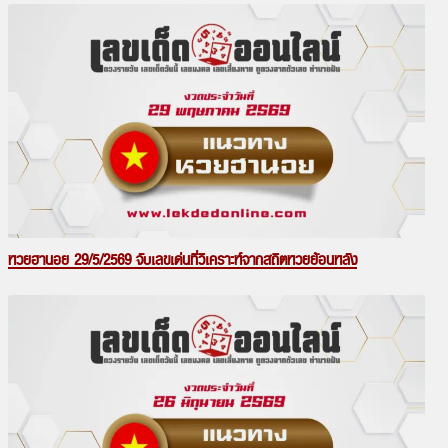
หวยฮานอย 29/5/2569 จับเลขเด่นที่วิเคราะห์จากสถิตหวยย้อนหลัง