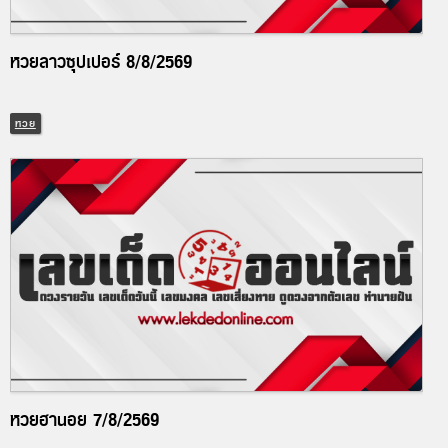
หวยลาวซุปเปอร์ 8/8/2569
หวย
หวยฮานอย 7/8/2569