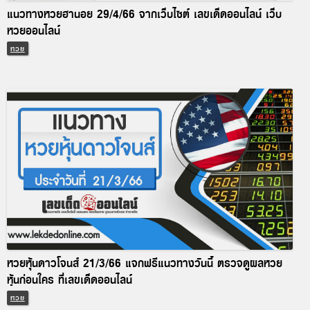
แนวทางหวยฮานอย 29/4/66 จากเว็บไซต์ เลขเด็ดออนไลน์ เว็บ
หวยออนไลน์
หวย
หวยหุ้นดาวโจนส์ 21/3/66 แจกฟรีแนวทางวันนี้ ตรวจดูผลหวย
หุ้นก่อนใคร ที่เลขเด็ดออนไลน์
หวย