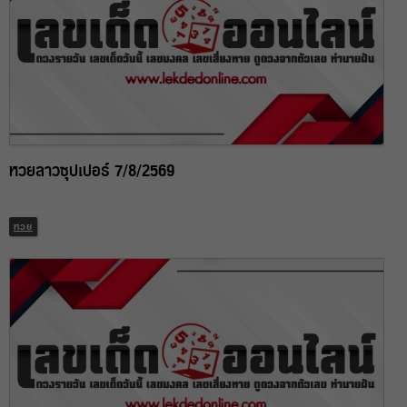
หวยลาวซุปเปอร์ 7/8/2569
หวย