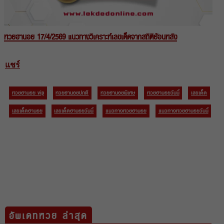
หวยฮานอย 17/4/2569 แนวทางวิเคราะห์เลขเด็ดจากสถิติย้อนหลัง
แชร์
หวยฮานอย vip
หวยฮานอยปกติ
หวยฮานอยพิเศษ
หวยฮานอยวันนี้
เลขเด็ด
เลขเด็ดฮานอย
เลขเด็ดฮานอยวันนี้
แนวทางหวยฮานอย
แนวทางหวยฮานอยวันนี้
อัพเดทหวย ล่าสุด