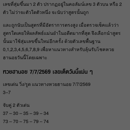
เลขที่สุ่มขึ้นมา 2 ตัว ปรากฏอยู่ในคอลัมน์เลข 3 ตัวบน หรือ 2
ตัว ไม่ว่าจะตัวใดตัวหนึ่ง จะนับว่าสูตรนั้นถูก
และถูกนับเป็นสูตรที่มีอัตราการตรงสูง เมื่อตรวจเช็คแล้วว่า
สูตรใดเคยให้ผลลัพธ์แม่นยำในอดีตมากที่สุด จึงเลือกนำสูตร
นั้นมาใช้สุ่มเลขขึ้นใหม่อีกครั้ง ด้วยตัวเลขพื้นฐาน
0,1,2,3,4,5,6,7,8,9 เพื่อหาแนวทางสำหรับลุ้นรับโชคหวย
ฮานอยวันนี้โดยเฉพาะ
หวยฮานอย 7/7/2569 เลขเด็ดวันนี้แม่น ๆ
เลขเด่น วิ่ง/รูด แนวทางหวยฮานอย 7/7/2569
3–7
จับคู่ 2 ตัวเด่น
37 – 30 – 35 – 39 – 34
73 – 70 – 75 – 79 – 74