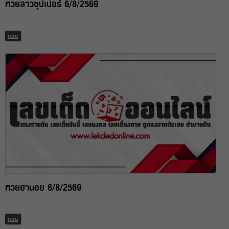
หวยลาวซุปเปอร์ 6/8/2569
หวย
หวยฮานอย 6/8/2569
หวย