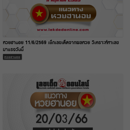
หวยฮานอย 11/6/2569 เช็กเลขเด็ดจากผลหวย วิเคราะห์หาเลข
มาแรงวันนี้
หวยฮานอย