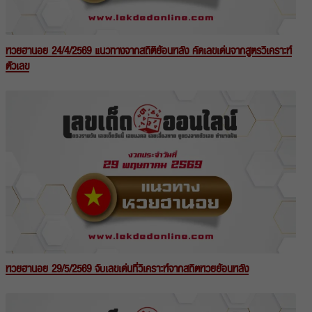
หวยฮานอย 24/4/2569 แนวทางจากสถิติย้อนหลัง คัดเลขเด่นจากสูตรวิเคราะห์
ตัวเลข
หวยฮานอย 29/5/2569 จับเลขเด่นที่วิเคราะห์จากสถิตหวยย้อนหลัง