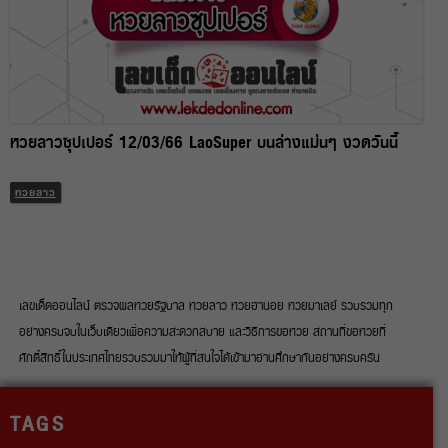
หวยลาวซุปเปอร์ 12/03/66 LaoSuper บนล่างแม่นๆ งวดวันนี้
หวยลาว
เลขเด็ดออนไลน์ ตรวจผลหวยรัฐบาล หวยลาว หวยฮานอย หวยมาเลย์ รวบรวมทุก
อย่างครบจบในเว็บเดียวเพื่อความสะดวกสบาย และวิธีการขอหวย สถานที่ขอหวยที่
ศักดิ์สิทธิ์ในประเทศไทยรวบรวมมาให้ผู้ที่สนใจได้เข้ามาอ่านศึกษากันอย่างครบครัน
TAGS