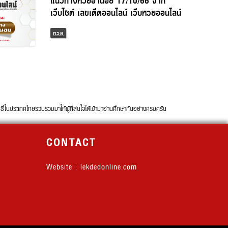
แนวทางหวยฮานอย 17/10/66 จาก
เว็บไซต์ เลขเด็ดออนไลน์ เว็บหวยออนไลน์
หวย
ประเทศไทยรวบรวมมาให้ผู้ที่สนใจได้เข้ามาอ่านศึกษากันอย่างครบครัน
CONTACT
Website : lekdedonline.com