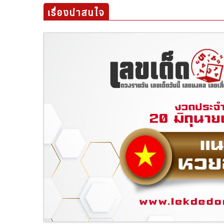
เรื่องน่าสนใจ