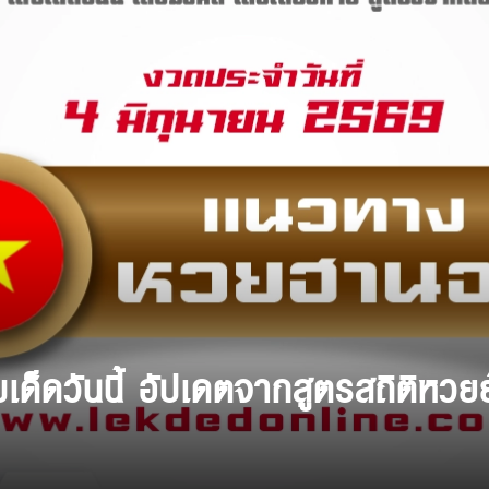
็ดวันนี้ อัปเดตจากสูตรสถิติหวยย