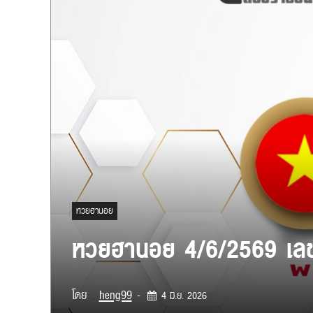
หวยฮานอย
หวยฮานอย 4/6/2569 เลขเด
โดย
heng99
-
4 มิ.ย. 2026