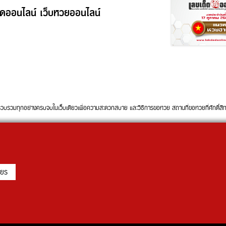
ออนไลน์ เว็บหวยออนไลน์
ุกอย่างครบจบในเว็บเดียวเพื่อความสะดวกสบาย และวิธีการขอหวย สถานที่ขอหวยที่ศักดิ์สิทธิ์ใน
ยร