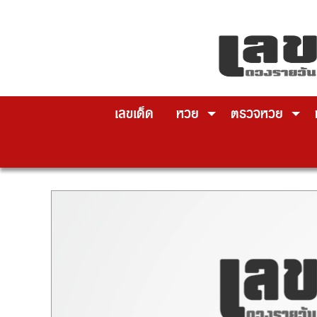
Skip
to
content
เลขเด็ด
หวย
ตรวจหวย
ห