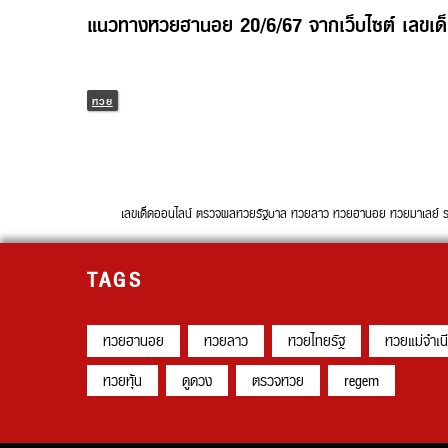
แนวทางหวยฮานอย 20/6/67 จากเว็บไซต์ เลขเด็ด
หวย
เลขเด็ดออนไลน์ ตรวจผลหวยรัฐบาล หวยลาว หวยฮานอย หวยมาเลย์ รวบรวมท
TAGS
หวยฮานอย
หวยลาว
หวยไทยรัฐ
หวยแม่จำเนี
หวยหุ้น
ดูดวง
ตรวจหวย
regem